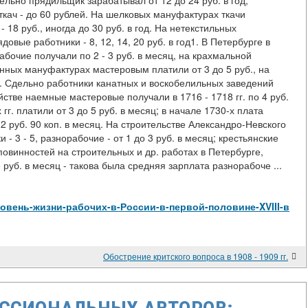
льно прядильщик зарабатывал от 12 до 24 руб. в год,
 ткач - до 60 рублей. На шелковых мануфактурах ткачи
 - 18 руб., иногда до 30 руб. в год. На нетекстильных
овые работники - 8, 12, 14, 20 руб. в год1. В Петербурге в
абочие получали по 2 - 3 руб. в месяц, на крахмальной
енных мануфактурах мастеровым платили от 3 до 5 руб., на
ц. Сдельно работники канатных и воскобелильных заведений
йстве наемные мастеровые получали в 1716 - 1718 гг. по 4 руб.
гг. платили от 3 до 5 руб. в месяц; в начале 1730-х плата
2 руб. 90 коп. в месяц. На строительстве Александро-Невского
- 3 - 5, разнорабочие - от 1 до 3 руб. в месяц; крестьянские
винностей на строительных и др. работах в Петербурге,
,5 руб. в месяц - такова была средняя зарплата разнорабоче ...
w/Уровень-жизни-рабочих-в-России-в-первой-половине-XVIII-в
Обострение критского вопроса в 1908 - 1909 гг.