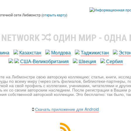
ы
отечной сети Либмонстр (
открыть карту
)
R NETWORK
ОДИН МИР - ОДНА
аина
Казахстан
Молдова
Таджикистан
Эсто
США-Великобритания
Швеция
Сербия
те на Либмонстре свою авторскую коллекцию: статьи, книги, иссл
уды по всему миру (через сеть филиалов, библиотеки-партнеры, по
лкой на свой профиль с коллегами, учениками, читателями и друг
ь их со своим авторским наследием. После регистрации в Вашем 
ия собственной авторской коллекции. Это бесплатно: так было, так 
Скачать приложение для Android