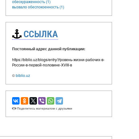
обескураженность (1)
вызвало обеспокоенность (1)
ССЫЛКА
Постоянный адрес данной публикации:
https://biblio.uz/blogs/entry/Уровень-жизни-рабочих-в-
России-в-первой-половине-XVIII-в
©
biblio.uz
Поделитесь материалом с друзьями