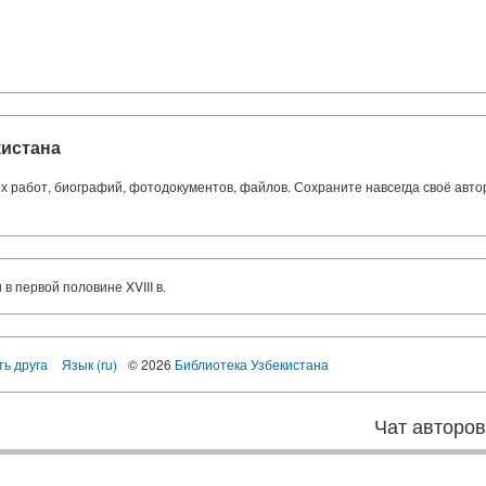
кистана
ких работ, биографий, фотодокументов, файлов. Сохраните навсегда своё авт
в первой половине XVIII в.
ть друга
Язык (ru)
© 2026
Библиотека Узбекистана
Чат авторо