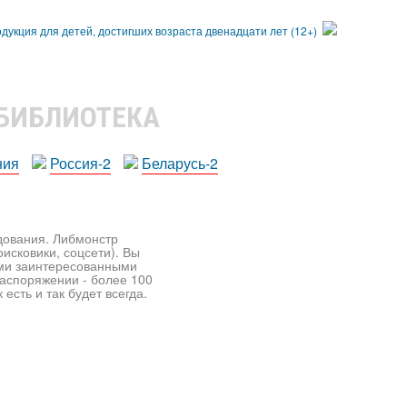
 БИБЛИОТЕКА
ния
Россия-2
Беларусь-2
едования. Либмонстр
исковики, соцсети). Вы
ими заинтересованными
распоряжении - более 100
есть и так будет всегда.