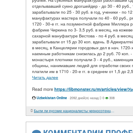
рублей. На суконных мануфактурах работавший сде
отделывавший сукно дрогшейдер - до 30 - 40 руб.,
зарабатывали по 25 - 30 руб. в год, ученики - по 12
мануфактурах мастера получали по 40 - 60 руб., ряд
1720 - 30-е гг. на позументной фабрике Миллера р
фабрике Чиркина по 3- 3,5 руб. в месяц, на кожев
сахарной мануфактуре Вестова - по 4 руб. в меся
зарабатывали от 15 до 30 коп. вдень. В Адмиралте
в месяц, в Канцелярии городовых дел в нач. 1720-х 
наемным работникам снизилась до 2 руб. 70 коп. - 
монастыря плотники получали 3 - 4 руб., каменщики 
общины, нанимавшие людей для отработки своих по
платили им в 1710 - 20-е гг. в среднем от 1,5 до 2
Читать далее
Read more
https://libmonster.ru/m/articles/vie
Uzbekistan Online
·
2092 дней(я) назад
0
308
Были ли русские националисты черносотенцами? (О статье И. В. Омельянчука)