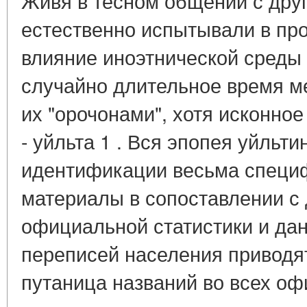
Живя в тесном общении с дру
естественно испытывали в про
влияние иноэтнической среды 
случайно длительное время м
их "орочонами", хотя исконно
- уйльта 1 . Вся эпопея уйльт
идентификации весьма специ
материалы в сопоставлении с
официальной статистики и да
переписей населения приводят
путаница названий во всех оф