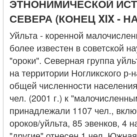
ЭТНОНИМИЧЕСКОЙ ИС
СЕВЕРА (КОНЕЦ XIX - НА
Уйльта - коренной малочисле
более известен в советской на
"ороки". Северная группа уйл
на территории Ногликского р-
общей численности населения 
чел. (2001 г.) к "малочисленн
принадлежали 1107 чел., вклю
ороков/уйльта, 85 эвенков, 4 н
"другие" отнесен 1 чел. Южная