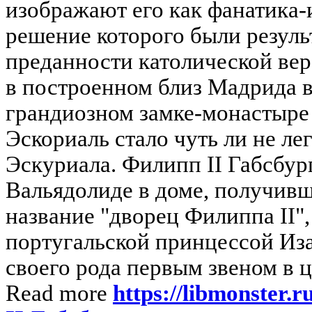
изображают его как фанатика-
решение которого были резуль
преданности католической вер
в построенном близ Мадрида в 
грандиозном замке-монастыре
Эскориаль стало чуть ли не ле
Эскуриала. Филипп II Габсбург
Вальядолиде в доме, получив
название "дворец Филиппа II",
португальской принцессой Иза
своего рода первым звеном в ц
Read more
https://libmonster.