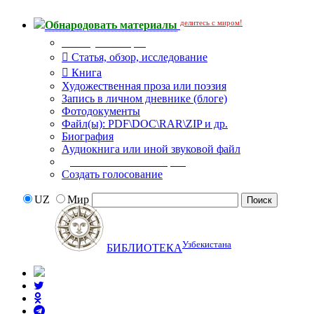
делитесь с миром!
Обнародовать материалы
Тип публикации
Статья, обзор, исследование
Книга
Художественная проза или поэзия
Запись в личном дневнике (блоге)
Фотодокументы
Файл(ы): PDF\DOC\RAR\ZIP и др.
Биография
Аудиокнига или иной звуковой файл
Дополнительные опции:
Создать голосование
UZ
Мир
Узбекистана
БИБЛИОТЕКА