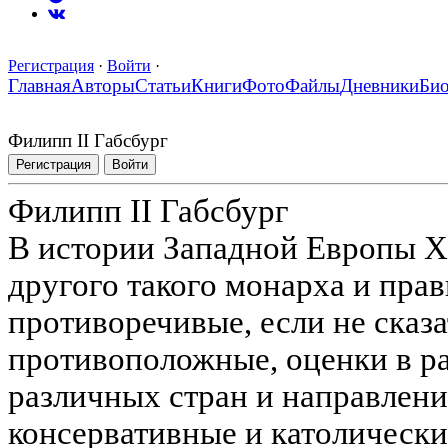
Регистрация
·
Войти
·
Главная
Авторы
Статьи
Книги
Фото
Файлы
Дневники
Би
Филипп II Габсбург
Регистрация
Войти
Филипп II Габсбург
В истории Западной Европы XV
другого такого монарха и пра
противоречивые, если не сказ
противоположные, оценки в р
различных стран и направлени
консервативные и католически