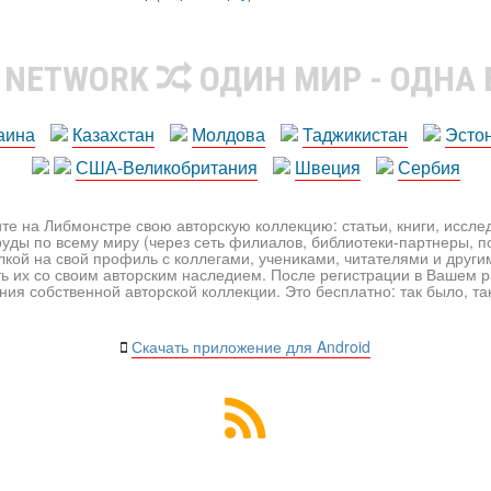
R NETWORK
ОДИН МИР - ОДНА
аина
Казахстан
Молдова
Таджикистан
Эсто
США-Великобритания
Швеция
Сербия
те на Либмонстре свою авторскую коллекцию: статьи, книги, иссл
уды по всему миру (через сеть филиалов, библиотеки-партнеры, по
лкой на свой профиль с коллегами, учениками, читателями и друг
ь их со своим авторским наследием. После регистрации в Вашем 
ия собственной авторской коллекции. Это бесплатно: так было, так 
Скачать приложение для Android