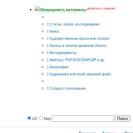
делитесь с миром!
Обнародовать материалы
Тип публикации
Статья, обзор, исследование
Книга
Художественная проза или поэзия
Запись в личном дневнике (блоге)
Фотодокументы
Файл(ы): PDF\DOC\RAR\ZIP и др.
Биография
Аудиокнига или иной звуковой файл
Дополнительные опции:
Создать голосование
UZ
Мир