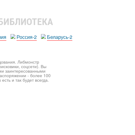
 БИБЛИОТЕКА
ния
Россия-2
Беларусь-2
едования. Либмонстр
исковики, соцсети). Вы
ими заинтересованными
распоряжении - более 100
есть и так будет всегда.