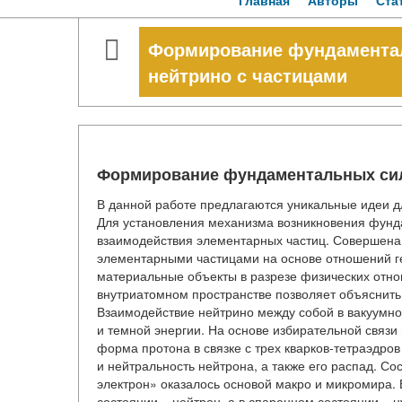
Главная
Авторы
Ста
Формирование фундаментал
нейтрино с частицами
Формирование фундаментальных сил
В данной работе предлагаются уникальные идеи 
Для установления механизма возникновения фунд
взаимодействия элементарных частиц. Совершена 
элементарными частицами на основе отношений г
материальные объекты в разрезе физических отн
внутриатомном пространстве позволяет объяснить
Взаимодействие нейтрино между собой в вакуумно
и темной энергии. На основе избирательной связи
форма протона в связке с трех кварков-тетраэдро
и нейтральность нейтрона, а также его распад. С
электрон» оказалось основой макро и микромира. 
состоянии – нейтрон, а в спаренном состоянии – 