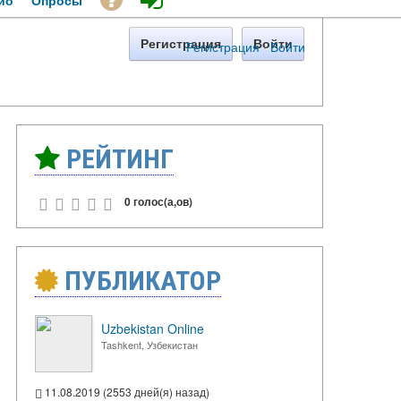
ио
Опросы
Регистрация
Войти
Регистрация
·
Войти
РЕЙТИНГ
0 голос(а,ов)
ПУБЛИКАТОР
Uzbekistan Online
Tashkent, Узбекистан
11.08.2019 (2553 дней(я) назад)