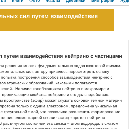
тьи
Книги
Фото
Файлы
Дневники
Биографии
Ауд
ьных сил путем взаимодействия
 путем взаимодействия нейтрино с частицами
для решения многих фундаментальных задач квантовой физики.
аментальных сил, автору пришлось пересмотреть основу
попытка построения способов взаимодействия нейтрино с
еометрических образований, каковыми полагаются
ошений. Наличие колеблющихся нейтрино в макромире и
 проникающие свойства нейтрино и его дальнодействие.
м пространстве (эфир) может служить основой темной материи
 протона только с одним электроном, предложена уникальная
в с треугольной ямой, что позволило разъяснить формирование
остояние элементарной связки частиц «протон-нейтрино-
В растянутом состоянии эта связка – атом водорода, в сжатом
нуклон. Атом гелия в сжатом состоянии становится спаренным