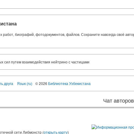
кистана
ких работ, биографий, фотодокументов, файлов. Сохраните навсегда своё авт
 сил путем взаимодействия нейтрино с частицами
ть друга
Язык (ru)
© 2026
Библиотека Узбекистана
Чат авторо
ы
отечной сети Либмонстр (
открыть карту
)