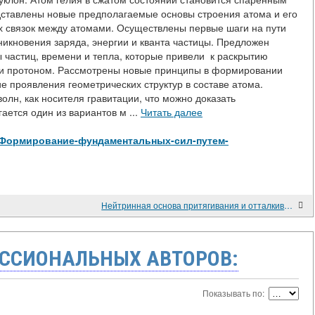
тавлены новые предполагаемые основы строения атома и его
х связок между атомами. Осуществлены первые шаги на пути
икновения заряда, энергии и кванта частицы. Предложен
 частиц, времени и тепла, которые привели к раскрытию
м и протоном. Рассмотрены новые принципы в формировании
е проявления геометрических структур в составе атома.
лн, как носителя гравитации, что можно доказать
ается один из вариантов м ...
Читать далее
view/Формирование-фундаментальных-сил-путем-
Нейтринная основа притягивания и отталкивания магнитов
ССИОНАЛЬНЫХ АВТОРОВ:
Показывать по: