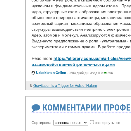
нуклоном и фундаментальным ядром атома. Предс
ядра, структурные схемы образования электронны
объяснения природы античастицы, механизма возн
возможный вариант механизма образования массы
структуры взаимодействия нейтрино с электроно
ядер, атомов и молекул. Анализируются физически
Выдвинуто предположение о роли «ультрагамма» во
экспериментами с гамма-лучами. В работе предлаг
Read more
https://elibrary.com.ua/m/articles/
взаимодействия-нейтрино-с-частицами
Uzbekistan Online
·
2553 дней(я) назад
0
396
Gravitation is a Trigger for Acts of Nature
КОММЕНТАРИИ ПРОФЕ
Сортировка:
развернуть все