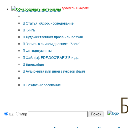
делитесь с миром!
Обнародовать материалы
Тип публикации
Статья, обзор, исследование
Книга
Художественная проза или поэзия
Запись в личном дневнике (блоге)
Фотодокументы
Файл(ы): PDF\DOC\RAR\ZIP и др.
Биография
Аудиокнига или иной звуковой файл
Дополнительные опции:
Создать голосование
UZ
Мир