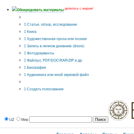
делитесь с миром!
Обнародовать материалы
Тип публикации
Статья, обзор, исследование
Книга
Художественная проза или поэзия
Запись в личном дневнике (блоге)
Фотодокументы
Файл(ы): PDF\DOC\RAR\ZIP и др.
Биография
Аудиокнига или иной звуковой файл
Дополнительные опции:
Создать голосование
UZ
Мир