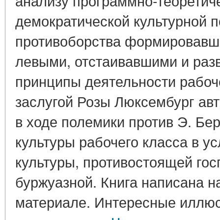
анализу программно-теоретиче
демократической культурной п
противоборства формировавше
левыми, отстаивавшими и раз
принципы деятельности рабоч
заслугой Розы Люксембург авт
в ходе полемики против Э. Бе
культуры рабочего класса в у
культуры, противостоящей го
буржуазной. Книга написана 
материале. Интересные иллю