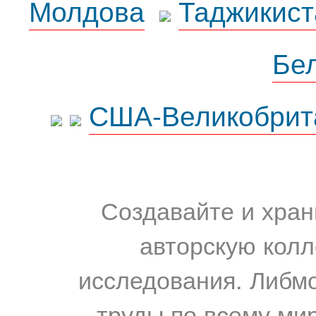
Молдова
Таджикист
Бе
США-Великобрит
Создавайте и хран
авторскую колл
исследования. Либм
труды по всему мир