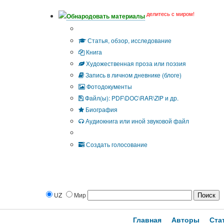
делитесь с миром!
Обнародовать материалы
Тип публикации
Статья, обзор, исследование
Книга
Художественная проза или поэзия
Запись в личном дневнике (блоге)
Фотодокументы
Файл(ы): PDF\DOC\RAR\ZIP и др.
Биография
Аудиокнига или иной звуковой файл
Дополнительные опции:
Создать голосование
UZ
Мир
Главная
Авторы
Ста