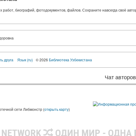
ких работ, биографий, фотодокументов, файлов. Сохраните навсегда своё авт
доровна
ть друга
Язык (ru)
© 2026
Библиотека Узбекистана
Чат авторо
ы
отечной сети Либмонстр (
открыть карту
)
R NETWORK
ОДИН МИР - ОДНА