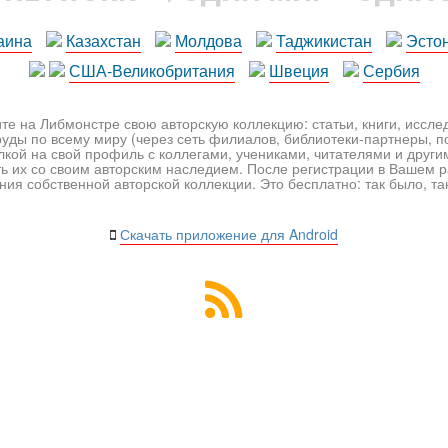
аина
Казахстан
Молдова
Таджикистан
Эсто
США-Великобритания
Швеция
Сербия
те на Либмонстре свою авторскую коллекцию: статьи, книги, иссл
уды по всему миру (через сеть филиалов, библиотеки-партнеры, по
лкой на свой профиль с коллегами, учениками, читателями и друг
ь их со своим авторским наследием. После регистрации в Вашем 
ия собственной авторской коллекции. Это бесплатно: так было, так 
Скачать приложение для Android