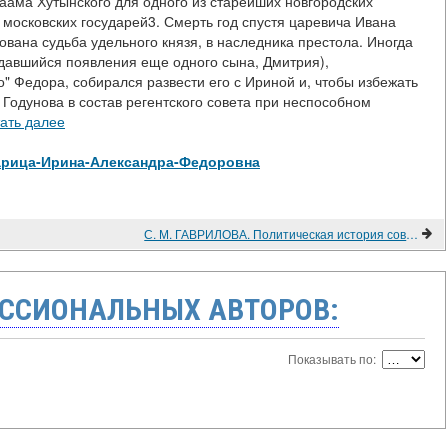
аама Хутынского для одного из старейших новгородских
московских государей3. Смерть год спустя царевича Ивана
ована судьба удельного князя, в наследника престола. Иногда
ждавшийся появления еще одного сына, Дмитрия),
о" Федора, собирался развести его с Ириной и, чтобы избежать
 Годунова в состав регентского совета при неспособном
ать далее
ew/Царица-Ирина-Александра-Федоровна
С. М. ГАВРИЛОВА. Политическая история современной Италии (1945-2011) в трудах российских ученых
ССИОНАЛЬНЫХ АВТОРОВ:
Показывать по: