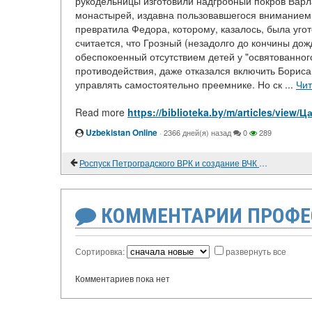
рукодельницы изготовили надгробный покров Варл
монастырей, издавна пользовавшегося вниманием 
превратила Федора, которому, казалось, была угот
считается, что Грозный (незадолго до кончины до
обеспокоенный отсутствием детей у "освятованног
противодействия, даже отказался включить Бориса
управлять самостоятельно преемнике. Но ск ...
Чит
Read more
https://biblioteka.by/m/articles/vi
Uzbekistan Online
·
2366 дней(я) назад
0
289
Роспуск Петроградского ВРК и создание ВЧК в 1917 г.
КОММЕНТАРИИ ПРОФЕ
Сортировка:
развернуть все
Комментариев пока нет