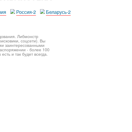
ния
Россия-2
Беларусь-2
едования. Либмонстр
исковики, соцсети). Вы
ими заинтересованными
распоряжении - более 100
есть и так будет всегда.