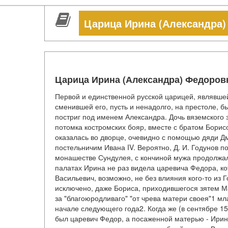
Царица Ирина (Александра
Царица Ирина (Александра) Федоров
Первой и единственной русской царицей, являвше
сменившей его, пусть и ненадолго, на престоле,
постриг под именем Александра. Дочь вяземского
потомка костромских бояр, вместе с братом Борис
оказалась во дворце, очевидно с помощью дяди Д
постельничим Ивана IV. Вероятно, Д. И. Годунов п
монашестве Сундулея, с кончиной мужа продолжала
палатах Ирина не раз видела царевича Федора, к
Васильевич, возможно, не без влияния кого-то из 
исключено, даже Бориса, приходившегося зятем М
за "благоюродливаго" "от чрева матери своея"1 мл
начале следующего года2. Когда же (в сентябре 1
был царевич Федор, а посаженной матерью - Ирина