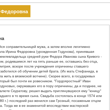
) Федоровна
на
йся соправительницей мужа, а затем вполне легитимно
 была Ирина Федоровна (урожденная Годунова), принявшая
 землевладельца средней руки Федора Иванова сына Кривого -
ом, родившимся лет на пять раньше ее, оставшись без отца,
митрия, вскоре после учреждения опричнины ставшего
озаботился об обучении детей брата. (Их мать Стефанида, в
 жить в вяземской вотчине). Скорее всего, в государевых
оторый был почти ее ровесником. "Гордояростный" Иван
Годуновых, окружавших его в пору опричнины, да и позднее, не
алюте Скуратову, решил выдать приглянувшуюся ему "юницу"
адшего в то время сына. Свадьба состоялась в конце 1574 или
580 г.) последний раз женился сам Грозный, посаженым отцом
. Тогда же в ее знаменитой впоследствии мастерской