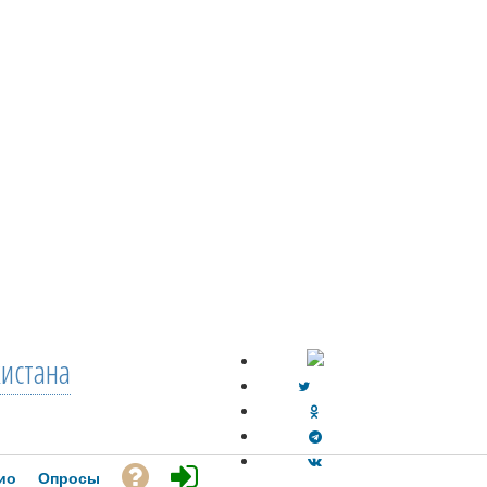
кистана
ио
Опросы