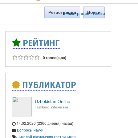
Регистрация
Войти
Регистрация
·
Войти
РЕЙТИНГ
0 голос(а,ов)
ПУБЛИКАТОР
Uzbekistan Online
Tashkent, Узбекистан
14.02.2020 (2366 дней(я) назад)
Вопросы науки
николай васильевич клеточников