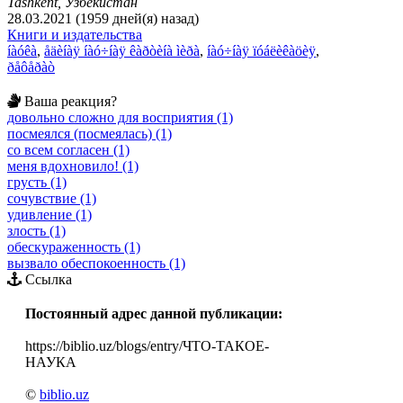
Tashkent, Узбекистан
28.03.2021 (1959 дней(я) назад)
Книги и издательства
íàóêà
,
åäèíàÿ íàó÷íàÿ êàðòèíà ìèðà
,
íàó÷íàÿ ïóáëèêàöèÿ
,
ðåôåðàò
Ваша реакция?
довольно сложно для восприятия (1)
посмеялся (посмеялась) (1)
со всем согласен (1)
меня вдохновило! (1)
грусть (1)
сочувствие (1)
удивление (1)
злость (1)
обескураженность (1)
вызвало обеспокоенность (1)
Ссылка
Постоянный адрес данной публикации:
https://biblio.uz/blogs/entry/ЧТО-ТАКОЕ-
НАУКА
©
biblio.uz