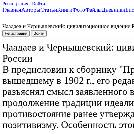
Регистрация
·
Войти
·
Главная
Авторы
Статьи
Книги
Фото
Файлы
Дневники
Би
Чаадаев и Чернышевский: цивилизационное видение 
Регистрация
Войти
Чаадаев и Чернышевский: цив
России
В предисловии к сборнику "П
вышедшему в 1902 г., его реда
разъяснял смысл заявленного 
продолжение традиции идеали
противостояние ранее утверж
позитивизму. Особенность это