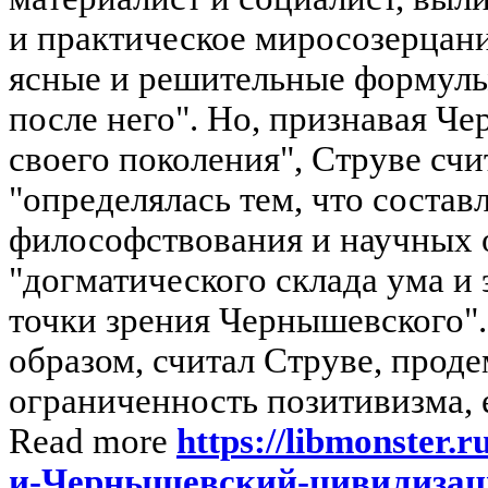
и практическое миросозерцани
ясные и решительные формулы,
после него". Но, признавая Ч
своего поколения", Струве счи
"определялась тем, что состав
философствования и научных о
"догматического склада ума и
точки зрения Чернышевского"
образом, считал Струве, прод
ограниченность позитивизма, ег
Read more
https://libmonster.
и-Чернышевский-цивилизаци