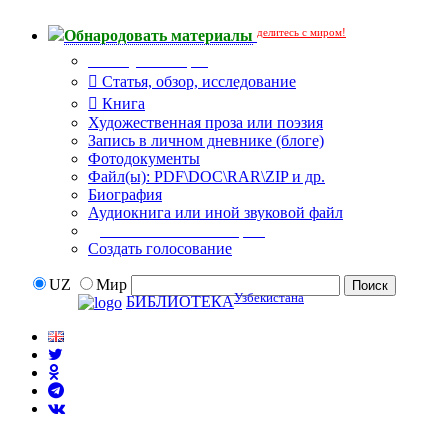
делитесь с миром!
Обнародовать материалы
Тип публикации
Статья, обзор, исследование
Книга
Художественная проза или поэзия
Запись в личном дневнике (блоге)
Фотодокументы
Файл(ы): PDF\DOC\RAR\ZIP и др.
Биография
Аудиокнига или иной звуковой файл
Дополнительные опции:
Создать голосование
UZ
Мир
Узбекистана
БИБЛИОТЕКА