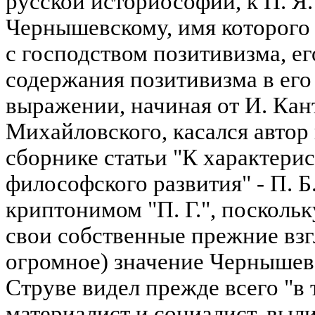
русской историософии, к П. Я. Ч
Чернышевскому, имя которого
с господством позитивизма, ег
содержания позитивизма в ег
выражении, начиная от И. Кант
Михайловского, касался автор
сборнике статьи "К характери
философского развития" - П. Б
криптонимом "П. Г.", поскольк
свои собственные прежние взг
огромное) значение Чернышевс
Струве видел прежде всего "в 
материалист и социалист, выл