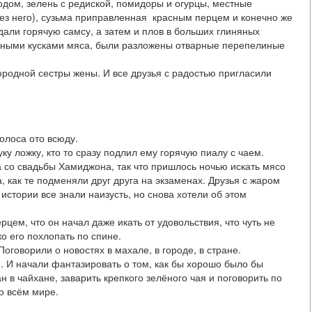
бодом, зелень с редиской, помидоры и огурцы, местные
ез него), сузьма приправленная красным перцем и конечно же
дали горячую самсу, а затем и плов в больших глиняных
енными кусками мяса, были разложены отварные перепелиные
родной сестры жены. И все друзья с радостью пригласили
голоса ото всюду.
ку ложку, кто то сразу подлил ему горячую пиалу с чаем.
 со свадьбы Хамиджона, так что пришлось ночью искать мясо
 как те подменяли друг друга на экзаменах. Друзья с жаром
стории все знали наизусть, но снова хотели об этом
цем, что он начал даже икать от удовольствия, что чуть не
о его похлопать по спине.
оговорили о новостях в махале, в городе, в стране.
. И начали фантазировать о том, как бы хорошо было бы
н в чайхане, заварить крепкого зелёного чая и поговорить по
во всём мире.