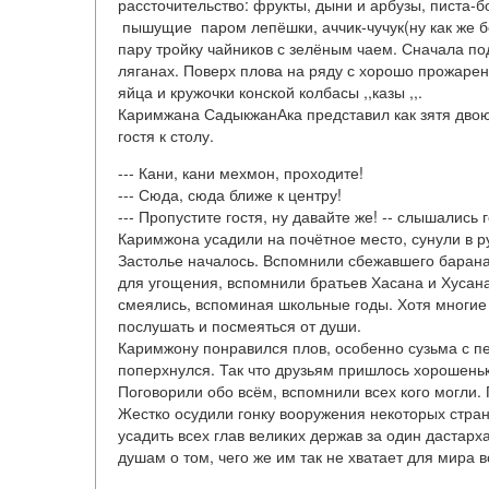
рассточительство: фрукты, дыни и арбузы, писта-
пышущие паром лепёшки, аччик-чучук(ну как же б
пару тройку чайников с зелёным чаем. Сначала по
ляганах. Поверх плова на ряду с хорошо прожар
яйца и кружочки конской колбасы ,,казы ,,.
Каримжана СадыкжанАка представил как зятя двою
гостя к столу.
--- Кани, кани мехмон, проходите!
--- Сюда, сюда ближе к центру!
--- Пропустите гостя, ну давайте же! -- слышались 
Каримжона усадили на почётное место, сунули в ру
Застолье началось. Вспомнили сбежавшего барана
для угощения, вспомнили братьев Хасана и Хусана,
смеялись, вспоминая школьные годы. Хотя многие и
послушать и посмеяться от души.
Каримжону понравился плов, особенно сузьма с пер
поперхнулся. Так что друзьям пришлось хорошеньк
Поговорили обо всём, вспомнили всех кого могли. П
Жестко осудили гонку вооружения некоторых стран
усадить всех глав великих держав за один дастарха
душам о том, чего же им так не хватает для мира 