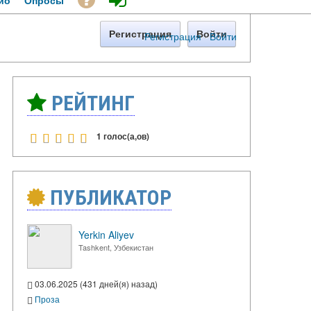
ио
Опросы
Регистрация
Войти
Регистрация
·
Войти
РЕЙТИНГ
1 голос(а,ов)
ПУБЛИКАТОР
Yerkin Aliyev
Tashkent, Узбекистан
03.06.2025 (431 дней(я) назад)
Проза