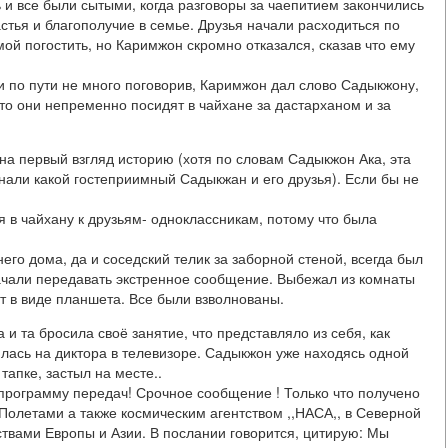
 и все были сытыми, когда разговоры за чаепитием закончились
частья и благополучие в семье. Друзья начали расходиться по
й погостить, но Каримжон скромно отказался, сказав что ему
 по пути не много поговорив, Каримжон дал слово Садыкжону,
что они непременно посидят в чайхане за дастарханом и за
 на первый взгляд историю (хотя по словам Садыкжон Ака, эта
нали какой гостеприимный Садыкжан и его друзья). Если бы не
в чайхану к друзьям- одноклассникам, потому что была
его дома, да и соседский телик за заборной стеной, всегда был
начали передавать экстренное сообщение. Выбежал из комнаты
т в виде планшета. Все были взволнованы.
и та бросила своё занятие, что представляло из себя, как
илась на диктора в телевизоре. Садыкжон уже находясь одной
тапке, застыл на месте..
 программу передач! Срочное сообщение ! Только что получено
Полетами а также космическим агентством ,,НАСА,, в Северной
твами Европы и Азии. В послании говорится, цитирую: Мы