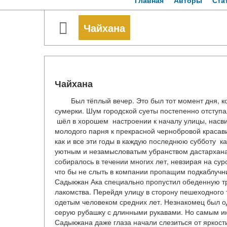
Главная
Авторы
Ста
Чайхана
Чайхана
Был тёплый вечер. Это был тот момент дня, когд
сумерки. Шум городской суеты постепенно отступ
шёл в хорошем настроении к началу улицы, насви
молодого парня к прекрасной чернобровой красави
как и все эти годы в каждую последнюю субботу к
уютным и незамысловатым убранством дастархана. 
собиралось в течении многих лет, невзирая на су
что бы не слыть в компании пропащим подкаблучни
Садыкжан Ака специально пропустил обеденную тра
лакомства. Перейдя улицу в сторону пешеходного 
одетым человеком средних лет. Незнакомец был од
серую рубашку с длинными рукавами. Но самым ин
Садыкжана даже глаза начали слезиться от яркос