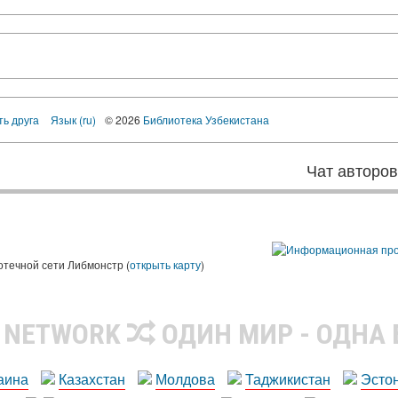
ть друга
Язык (ru)
© 2026
Библиотека Узбекистана
Чат авторо
ы
отечной сети Либмонстр (
открыть карту
)
R NETWORK
ОДИН МИР - ОДНА
аина
Казахстан
Молдова
Таджикистан
Эсто