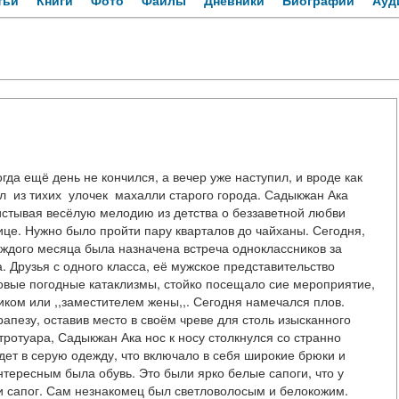
тьи
Книги
Фото
Файлы
Дневники
Биографии
Ауд
а ещё день не кончился, а вечер уже наступил, и вроде как
ал из тихих улочек махалли старого города. Садыкжан Ака
стывая весёлую мелодию из детства о беззаветной любви
це. Нужно было пройти пару кварталов до чайханы. Сегодня,
аждого месяца была назначена встреча одноклассников за
Друзья с одного класса, её мужское представительство
ровые погодные катаклизмы, стойко посещало сие мероприятие,
ком или ,,заместителем жены,,. Сегодня намечался плов.
пезу, оставив место в своём чреве для столь изысканного
тротуара, Садыкжан Ака нос к носу столкнулся со странно
ет в серую одежду, что включало в себя широкие брюки и
тересным была обувь. Это были ярко белые сапоги, что у
ти сапог. Сам незнакомец был светловолосым и белокожим.