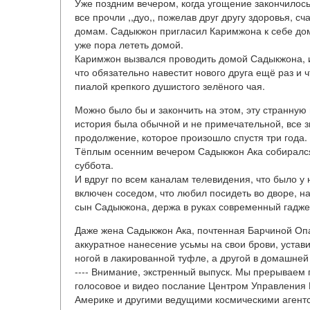
Уже поздним вечером, когда угощение закончилось
все прочли ,,дуо,, пожелав друг другу здоровья, с
домам. Садыкжон пригласил Каримжона к себе домо
уже пора лететь домой.
Каримжон вызвался проводить домой Садыкжона, и
что обязательно навестит нового друга ещё раз и 
пиалой крепкого душистого зелёного чая.
Можно было бы и закончить на этом, эту странную
история была обычной и не примечательной, все з
продолжение, которое произошло спустя три года.
Тёплым осенним вечером Садыкжон Ака собирался 
суббота.
И вдруг по всем каналам телевидения, что было у н
включен соседом, что любил посидеть во дворе, 
сын Садыкжона, держа в руках современный гадже
Даже жена Садыкжон Ака, почтенная Барчиной Опа 
аккуратное нанесение усьмы на свои брови, устав
ногой в лакированной туфле, а другой в домашней 
---- Внимание, экстренный выпуск. Мы прерываем
голосовое и видео послание Центром Управления 
Америке и другими ведущими космическими агентс