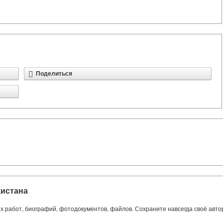
Поделиться
кистана
ких работ, биографий, фотодокументов, файлов. Сохраните навсегда своё авт