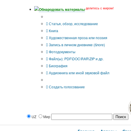
делитесь с миром!
Обнародовать материалы
Тип публикации
Статья, обзор, исследование
Книга
Художественная проза или поэзия
Запись в личном дневнике (блоге)
Фотодокументы
Файл(ы): PDF\DOC\RAR\ZIP и др.
Биография
Аудиокнига или иной звуковой файл
Дополнительные опции:
Создать голосование
UZ
Мир