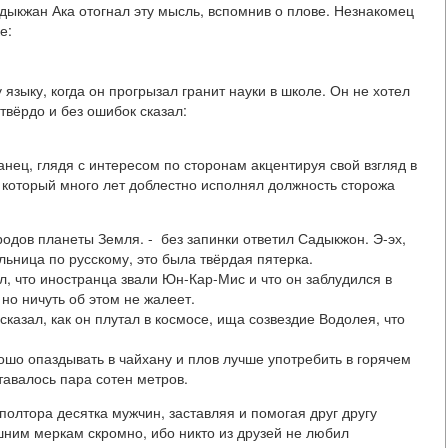
Садыкжан Ака отогнал эту мысль, вспомнив о плове. Незнакомец
е:
языку, когда он прогрызал гранит науки в школе. Он не хотел
твёрдо и без ошибок сказал:
транец, глядя с интересом по сторонам акцентируя свой взгляд в
 который много лет доблестно исполнял должность сторожа
родов планеты Земля. - без запинки ответил Садыкжон. Э-эх,
ьница по русскому, это была твёрдая пятерка.
, что иностранца звали Юн-Кар-Мис и что он заблудился в
 но ничуть об этом не жалеет.
сказал, как он плутал в космосе, ища созвездие Водолея, что
ошо опаздывать в чайхану и плов лучше употребить в горячем
тавалось пара сотен метров.
олтора десятка мужчин, заставляя и помогая друг другу
шним меркам скромно, ибо никто из друзей не любил