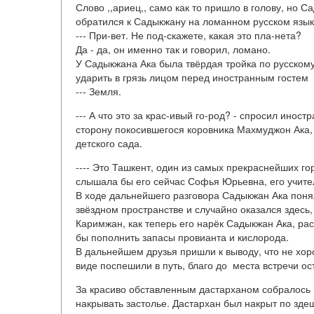
Слово ,,ариец,, само как то пришло в голову, но 
обратился к Садыкжану на ломанном русском язык
--- При-вет. Не под-скажете, какая это пла-нета?
Да - да, он именно так и говорил, ломано.
У Садыкжана Ака была твёрдая тройка по русскому 
ударить в грязь лицом перед иностранным гостем 
--- Земля.
--- А что это за крас-ивый го-род? - спросил инос
сторону покосившегося коровника Махмуджон Ака,
детского сада.
---- Это Ташкент, один из самых прекраснейших го
слышала бы его сейчас Софья Юрьевна, его учител
В ходе дальнейшего разговора Садыкжан Ака понял
звёздном пространстве и случайно оказался здесь,
Каримжан, как теперь его нарёк Садыкжан Ака, рас
бы пополнить запасы провианта и кислорода.
В дальнейшем друзья пришли к выводу, что не хор
виде поспешили в путь, благо до места встречи ос
За красиво обставленным дастарханом собралось п
накрывать застолье. Дастархан был накрыт по зде