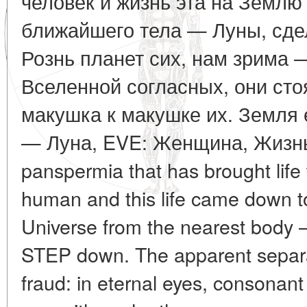
человек и жизнь эта на Землю
ближайшего тела — Луны, сд
Рознь планет сих, нам зрима —
Вселенной согласных, они стоя
макушка к макушке их. Земля 
— Луна, EVE: Женщина, Жизнь
panspermia that has brought life t
human and this life came down t
Universe from the nearest body
STEP down. The apparent separat
fraud: in eternal eyes, consonant