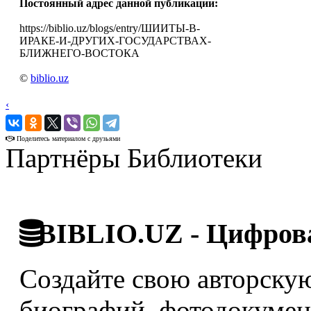
Постоянный адрес данной публикации:
https://biblio.uz/blogs/entry/ШИИТЫ-В-
ИРАКЕ-И-ДРУГИХ-ГОСУДАРСТВАХ-
БЛИЖНЕГО-ВОСТОКА
©
biblio.uz
‹
›
Поделитесь материалом с друзьями
Партнёры Библиотеки
BIBLIO.UZ - Цифрова
Создайте свою авторскую
биографий, фотодокумент