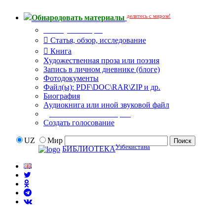
делитесь с миром!
Обнародовать материалы
Тип публикации
Статья, обзор, исследование
Книга
Художественная проза или поэзия
Запись в личном дневнике (блоге)
Фотодокументы
Файл(ы): PDF\DOC\RAR\ZIP и др.
Биография
Аудиокнига или иной звуковой файл
Дополнительные опции:
Создать голосование
UZ
Мир
Узбекистана
БИБЛИОТЕКА