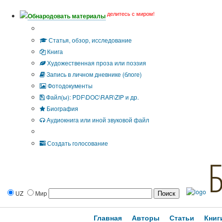
делитесь с миром!
Обнародовать материалы
Тип публикации
Статья, обзор, исследование
Книга
Художественная проза или поэзия
Запись в личном дневнике (блоге)
Фотодокументы
Файл(ы): PDF\DOC\RAR\ZIP и др.
Биография
Аудиокнига или иной звуковой файл
Дополнительные опции:
Создать голосование
UZ
Мир
Главная
Авторы
Статьи
Книг