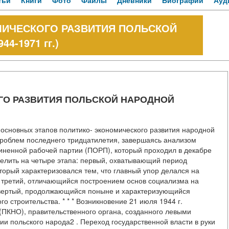
тьи
Книги
Фото
Файлы
Дневники
Биографии
Ауд
ИЧЕСКОГО РАЗВИТИЯ ПОЛЬСКОЙ
4-1971 гг.)
ГО РАЗВИТИЯ ПОЛЬСКОЙ НАРОДНОЙ
 основных этапов политико- экономического развития народной
проблем последнего тридцатилетия, завершаясь анализом
диненной рабочей партии (ПОРП), который проходил в декабре
елить на четыре этапа: первый, охватывающий период
оторый характеризовался тем, что главный упор делался на
 третий, отличающийся построением основ социализма на
твертый, продолжающийся поныне и характеризующийся
 строительства. * * * Возникновение 21 июля 1944 г.
(ПКНО), правительственного органа, созданного левыми
ии польского народа2 . Переход государственной власти в руки