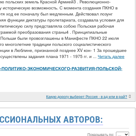
ию польских земель Красной Армией3 . Революционно-
у историческую возможность. С момента создания ПКНО в
тя ход ее поначалу был медленным. Действовал лозунг
няя функции диктатуры пролетариата, создавала условия для
литическую силу представляла собою Польская рабочая
граммой преобразования страны4 . Принципиальные
й Польши были провозглашены в Манифесте ПКНО 22 июля
го многолетние традиции польского социалистического
енции в Люблине, признанной позднее XV кон- 1 За прошедшее
существлены задания плана 1971 - 1975 гг. и ...
Читать далее
w/ЭТАПЫ-ПОЛИТИКО-ЭКОНОМИЧЕСКОГО-РАЗВИТИЯ-ПОЛЬСКОЙ-
Какую дорогу выберет Россия - в ад или в рай?
ССИОНАЛЬНЫХ АВТОРОВ:
Показывать по: