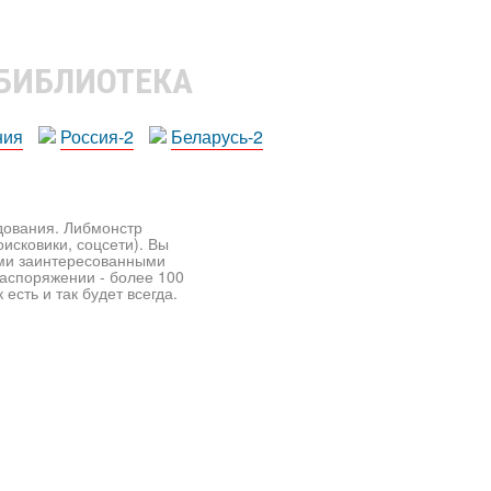
 БИБЛИОТЕКА
ния
Россия-2
Беларусь-2
едования. Либмонстр
исковики, соцсети). Вы
ими заинтересованными
распоряжении - более 100
есть и так будет всегда.