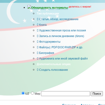
делитесь с миром!
Обнародовать материалы
Тип публикации
Статья, обзор, исследование
Книга
Художественная проза или поэзия
Запись в личном дневнике (блоге)
Фотодокументы
Файл(ы): PDF\DOC\RAR\ZIP и др.
Биография
Аудиокнига или иной звуковой файл
Дополнительные опции:
Создать голосование
UZ
Мир