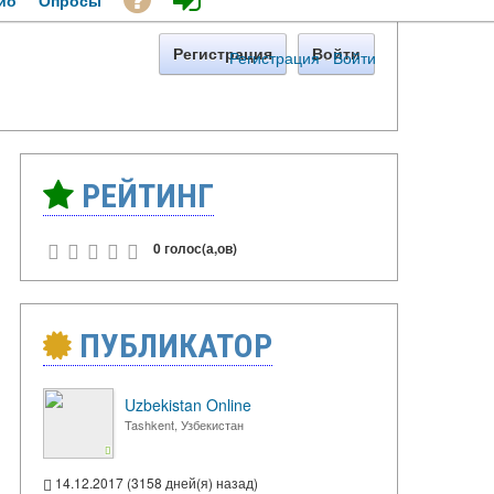
ио
Опросы
Регистрация
Войти
Регистрация
·
Войти
РЕЙТИНГ
0 голос(а,ов)
ПУБЛИКАТОР
Uzbekistan Online
Tashkent, Узбекистан
14.12.2017 (3158 дней(я) назад)