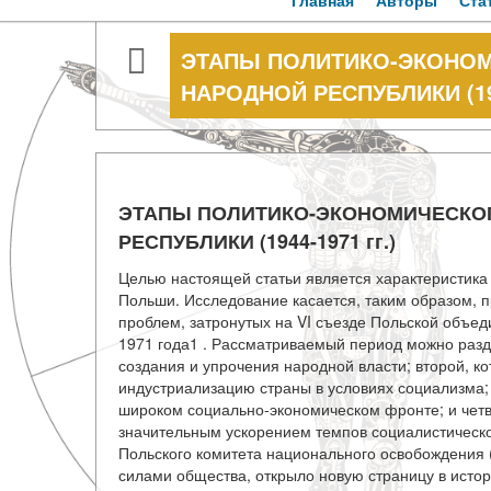
Главная
Авторы
Ста
ЭТАПЫ ПОЛИТИКО-ЭКОНОМ
НАРОДНОЙ РЕСПУБЛИКИ (194
ЭТАПЫ ПОЛИТИКО-ЭКОНОМИЧЕСКО
РЕСПУБЛИКИ (1944-1971 гг.)
Целью настоящей статьи является характеристика
Польши. Исследование касается, таким образом, 
проблем, затронутых на VI съезде Польской объе
1971 года1 . Рассматриваемый период можно разд
создания и упрочения народной власти; второй, к
индустриализацию страны в условиях социализма;
широком социально-экономическом фронте; и че
значительным ускорением темпов социалистического
Польского комитета национального освобождения 
силами общества, открыло новую страницу в истор