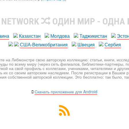
R NETWORK
ОДИН МИР - ОДНА
аина
Казахстан
Молдова
Таджикистан
Эсто
США-Великобритания
Швеция
Сербия
те на Либмонстре свою авторскую коллекцию: статьи, книги, иссл
уды по всему миру (через сеть филиалов, библиотеки-партнеры, по
лкой на свой профиль с коллегами, учениками, читателями и друг
ь их со своим авторским наследием. После регистрации в Вашем 
ия собственной авторской коллекции. Это бесплатно: так было, так 
Скачать приложение для Android