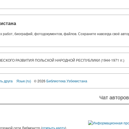
кистана
ких работ, биографий, фотодокументов, файлов. Сохраните навсегда своё авт
СКОГО РАЗВИТИЯ ПОЛЬСКОЙ НАРОДНОЙ РЕСПУБЛИКИ (1944-1971 гг.)
ть друга
Язык (ru)
© 2026
Библиотека Узбекистана
Чат авторо
ы
отечной сети Либмонстр (
открыть карту
)