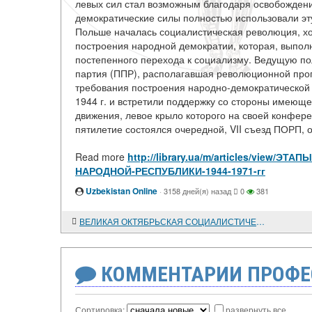
левых сил стал возможным благодаря освобожден
демократические силы полностью использовали эт
Польше началась социалистическая революция, хо
построения народной демократии, которая, выпол
постепенного перехода к социализму. Ведущую по
партия (ППР), располагавшая революционной про
требования построения народно-демократическо
1944 г. и встретили поддержку со стороны имеюще
движения, левое крыло которого на своей конфер
пятилетие состоялся очередной, VII съезд ПОРП, о
Read more
http://library.ua/m/articles/vie
НАРОДНОЙ-РЕСПУБЛИКИ-1944-1971-гг
Uzbekistan Online
·
3158 дней(я) назад
0
381
ВЕЛИКАЯ ОКТЯБРЬСКАЯ СОЦИАЛИСТИЧЕСКАЯ РЕВОЛЮЦИЯ И ПОЛЬША
КОММЕНТАРИИ ПРОФЕ
Сортировка:
развернуть все