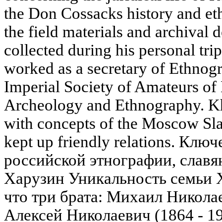
the Don Cossacks history and e
the field materials and archival
collected during his personal tr
worked as a secretary of Ethnog
Imperial Society of Amateurs of 
Archeology and Ethnography. Kh
with concepts of the Moscow Sl
kept up friendly relations. Клю
российской этнографии, славя
Харузин Уникальность семьи Х
что три брата: Михаил Николае
Алексей Николаевич (1864 - 1