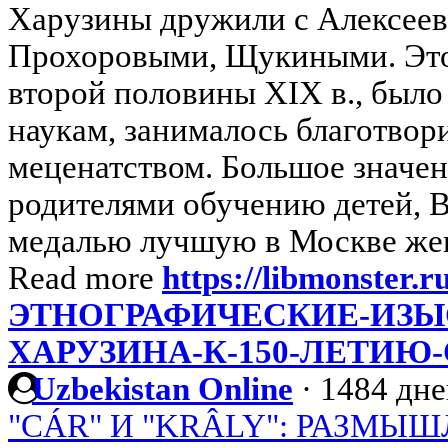
Харузины дружили с Алексее
Прохоровыми, Щукиными. Это
второй половины XIX в., было
наукам, занималось благотвор
меценатством. Большое значе
родителями обучению детей, В
медалью лучшую в Москве жен
Read more
https://libmonster.r
ЭТНОГРАФИЧЕСКИЕ-ИЗЫ
ХАРУЗИНА-К-150-ЛЕТИЮ
Uzbekistan Online
·
1484 дне
"CÁR" И "KRÂLY": РАЗМЫ