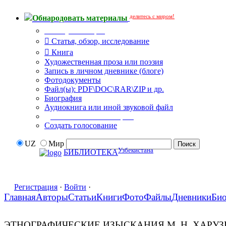
делитесь с миром!
Обнародовать материалы
Тип публикации
Статья, обзор, исследование
Книга
Художественная проза или поэзия
Запись в личном дневнике (блоге)
Фотодокументы
Файл(ы): PDF\DOC\RAR\ZIP и др.
Биография
Аудиокнига или иной звуковой файл
Дополнительные опции:
Создать голосование
UZ
Мир
Узбекистана
БИБЛИОТЕКА
Регистрация
·
Войти
·
Главная
Авторы
Статьи
Книги
Фото
Файлы
Дневники
Би
ЭТНОГРАФИЧЕСКИЕ ИЗЫСКАНИЯ М. Н. ХАРУЗИ