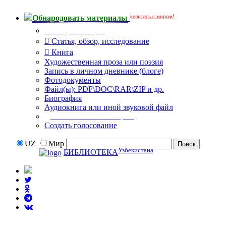
делитесь с миром!
Обнародовать материалы
Тип публикации
Статья, обзор, исследование
Книга
Художественная проза или поэзия
Запись в личном дневнике (блоге)
Фотодокументы
Файл(ы): PDF\DOC\RAR\ZIP и др.
Биография
Аудиокнига или иной звуковой файл
Дополнительные опции:
Создать голосование
UZ
Мир
Узбекистана
БИБЛИОТЕКА