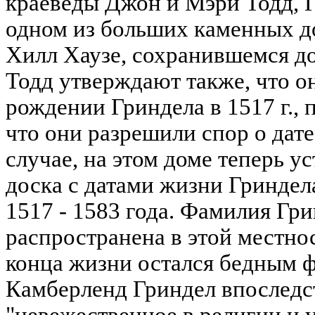
краеведы Джон и Мэри Тодд, Г
одном из больших каменных до
Хилл Хаузе, сохранившемся до
Тодд утверждают также, что о
рождении Гриндела в 1517 г., п
что они разрешили спор о дате
случае, на этом доме теперь 
доска с датами жизни Гриндел
1517 - 1583 года. Фамилия Гр
распространена в этой местно
конца жизни остался бедным 
Камберленд Гриндел впоследс
"невежественное в религии и 