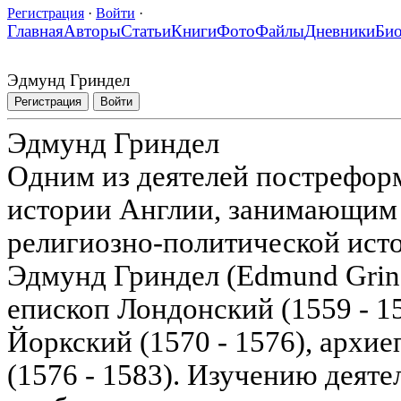
Регистрация
·
Войти
·
Главная
Авторы
Статьи
Книги
Фото
Файлы
Дневники
Би
Эдмунд Гриндел
Регистрация
Войти
Эдмунд Гриндел
Одним из деятелей пострефор
истории Англии, занимающим 
религиозно-политической исто
Эдмунд Гриндел (Edmund Grinda
епископ Лондонский (1559 - 1
Йоркский (1570 - 1576), архи
(1576 - 1583). Изучению деят