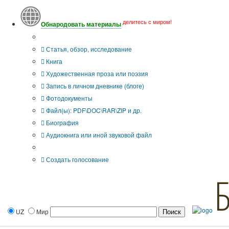
делитесь с миром!
Обнародовать материалы
Тип публикации
Статья, обзор, исследование
Книга
Художественная проза или поэзия
Запись в личном дневнике (блоге)
Фотодокументы
Файл(ы): PDF\DOC\RAR\ZIP и др.
Биография
Аудиокнига или иной звуковой файл
Дополнительные опции:
Создать голосование
UZ
Мир