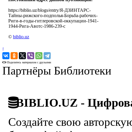
https://biblio.uz/blogs/entry/Я-ДЗИНТАРС-
Тайны-рижского-подполья-Борьба-рабочих-
Риги-в-годы-гитлеровской-оккупации-1941-
1944-Рига-Авотс-1986-239-с
©
biblio.uz
‹
›
Поделитесь материалом с друзьями
Партнёры Библиотеки
BIBLIO.UZ - Цифрова
Создайте свою авторскую