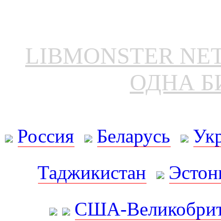
LIBMONSTER N
ОДНА Б
Россия
Беларусь
Ук
Таджикистан
Эстон
США-Великобрит