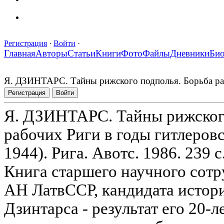
Регистрация
·
Войти
·
Главная
Авторы
Статьи
Книги
Фото
Файлы
Дневники
Би
Я. ДЗИНТАРС. Тайны рижского подполья. Борьба рабоч
Регистрация
Войти
Я. ДЗИНТАРС. Тайны рижского
рабочих Риги в годы гитлеровс
1944). Рига. Авотс. 1986. 239 с
Книга старшего научного сотр
АН ЛатвССР, кандидата истори
Дзинтарса - результат его 20-л