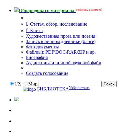
делитесь с миром!
Обнародовать материалы
Тип публикации
Статья, обзор, исследование
Книга
Художественная проза или поэзия
Запись в личном дневнике (блоге)
Фотодокументы
Файл(ы): PDF\DOC\RAR\ZIP и др.
Биография
Аудиокнига или иной звуковой файл
Дополнительные опции:
Создать голосование
UZ
Мир
Узбекистана
БИБЛИОТЕКА