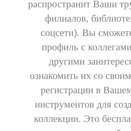
распространит Ваши тру
филиалов, библиоте
соцсети). Вы сможет
профиль с коллегами
другими заинтере
ознакомить их со свои
регистрации в Вашем
инструментов для соз
коллекции. Это бесплат