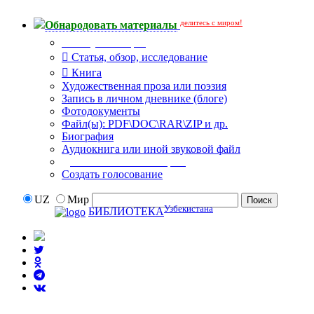
делитесь с миром!
Обнародовать материалы
Тип публикации
Статья, обзор, исследование
Книга
Художественная проза или поэзия
Запись в личном дневнике (блоге)
Фотодокументы
Файл(ы): PDF\DOC\RAR\ZIP и др.
Биография
Аудиокнига или иной звуковой файл
Дополнительные опции:
Создать голосование
UZ
Мир
Узбекистана
БИБЛИОТЕКА