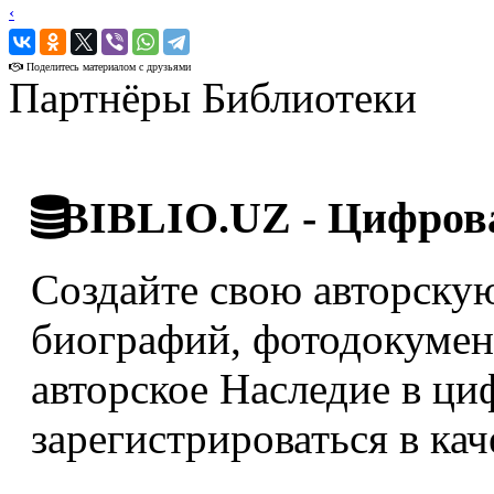
‹
›
Поделитесь материалом с друзьями
Партнёры Библиотеки
BIBLIO.UZ - Цифрова
Создайте свою авторскую
биографий, фотодокумент
авторское Наследие в ци
зарегистрироваться в кач