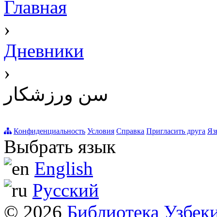
Главная
›
Дневники
›
سن ورزشکار
Конфиденциальность
Условия
Справка
Пригласить друга
Яз
Выбрать язык
English
Русский
© 2026
Библиотека Узбек