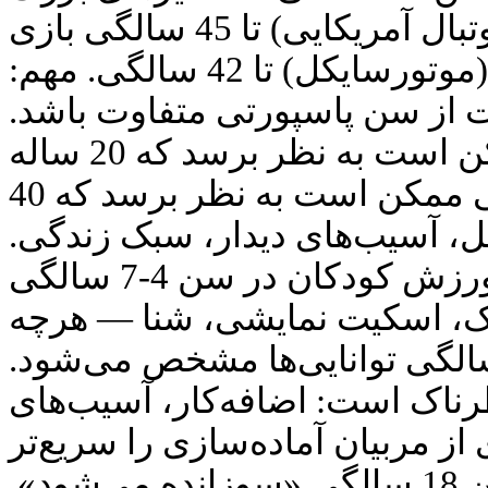
را برده است. تام برادی (فوتبال آمریکایی) تا 45 سالگی بازی
کرده است. والنتینو روسی (موتورسایکل) تا 42 سالگی. مهم:
 از سن پاسپورتی متفاوت باشد
کسی در 30 سالگی ممکن است به نظر برسد که 20 ساله
است، کسی در 25 سالگی ممکن است به نظر برسد که 40
، آسیب‌های دیدار، سبک زندگی
ورزش کودکان: زود یا دیر ورزش کودکان در سن 4-7 سالگی
ک، اسکیت نمایشی، شنا — هرچه
دتر بهتر. در سن 10-12 سالگی توانایی‌ها مشخص می‌شود
اک است: اضافه‌کار، آسیب‌های
از مربیان آماده‌سازی را سریع‌تر
می‌کنند و ورزشکار در سن 18 سالگی «سوزانده می‌شود».