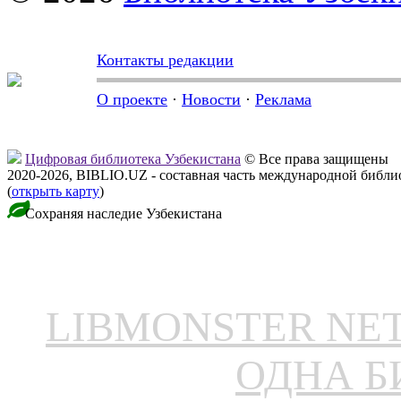
Контакты редакции
О проекте
·
Новости
·
Реклама
Цифровая библиотека Узбекистана
© Все права защищены
2020-2026, BIBLIO.UZ - составная часть международной библ
(
открыть карту
)
Сохраняя наследие Узбекистана
LIBMONSTER N
ОДНА Б