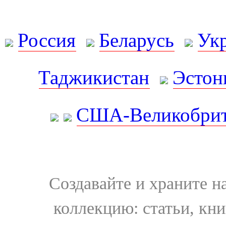
Россия
Беларусь
Ук
Таджикистан
Эстон
США-Великобрит
Создавайте и храните 
коллекцию: статьи, кн