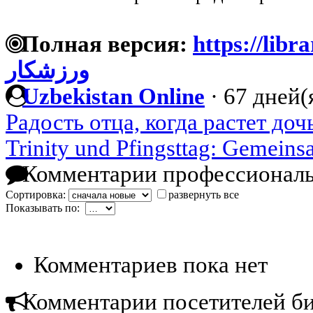
Полная версия:
https://librar
ورزشکار
Uzbekistan Online
·
67 дней(
Радость отца, когда растет доч
Trinity und Pfingsttag: Gemein
Комментарии профессиональ
Сортировка:
развернуть все
Показывать по:
Комментариев пока нет
Комментарии посетителей б