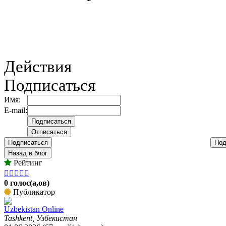
Действия
Подписаться
Имя:
E-mail:
Подписаться
Под
Назад в блог
Рейтинг





0 голос(а,ов)
Публикатор
Uzbekistan Online
Tashkent, Узбекистан