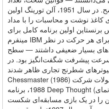
محدود حرکت‌ها، هدف واضح. در سال 1951، آلن تورینگ اولین
ی کاغذ نوشت و محاسبات را با مداد
. در سال 1957، الکس برنستاین اولین برنامه کامل برای
مینفرم IBM را ایجاد کرد که 3–6 دقیقه برای هر حرکت در نظر
زی‌های بسیار ضعیفی داشتند — سطح
سرعت پیشرفت شگفت‌انگیز بود. در
198، کامپیوترهای شطرنج تجاری ظاهر شدند
Chessmaster (1986) و محصولات شرکت Novag. در سال
1988، برنامه Deep Thought (پیش‌نمای Deep Blue) برای اولین
سن را در یک بازی مسابقه‌ای شکست