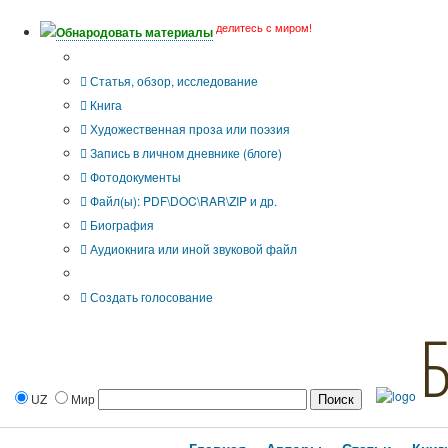
делитесь с миром!
Обнародовать материалы
Тип публикации
Статья, обзор, исследование
Книга
Художественная проза или поэзия
Запись в личном дневнике (блоге)
Фотодокументы
Файл(ы): PDF\DOC\RAR\ZIP и др.
Биография
Аудиокнига или иной звуковой файл
Дополнительные опции:
Создать голосование
UZ
Мир