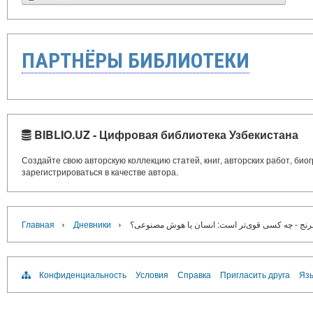
ПАРТНЁРЫ БИБЛИОТЕКИ
BIBLIO.UZ - Цифровая библиотека Узбекистана
Создайте свою авторскую коллекцию статей, книг, авторских работ, би
зарегистрироваться в качестве автора.
›
›
Главная
Дневники
ج - چه کسی قوی‌تر است: انسان یا هوش مصنوعی؟
Конфиденциальность
Условия
Справка
Пригласить друга
Язы