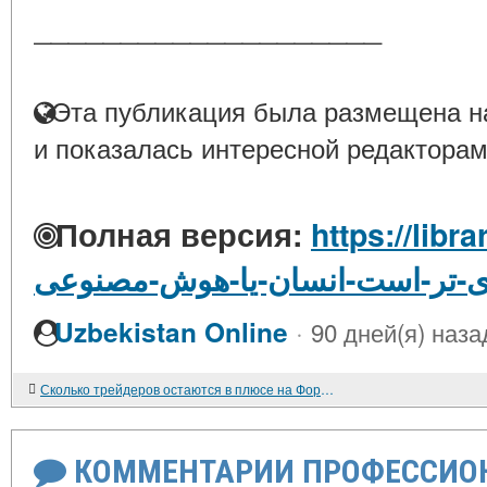
____________________
Эта публикация была размещена на
и показалась интересной редакторам
Полная версия:
https://libra
تر-است-انسان-یا-هوش-مصنوعی
·
Uzbekistan Online
90 дней(я) наза
Сколько трейдеров остаются в плюсе на Форекс — правда о прибыльных трейдерах
КОММЕНТАРИИ ПРОФЕССИОН