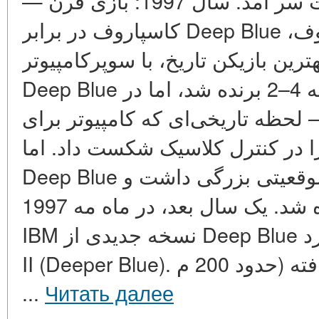
داد. نفس کامپیوتر به پشت سر آمد. سال 1997: بازی قرن —
کاسپاروف در برابر Deep Blue در سال 1996، گری کاسپاروف،
هترین بازیکن تاریخ، با سوپرکامپیوتر
Deep Blue رقابت کرد. کاسپاروف با نتیجه 4–2 برنده شد، اما در
حظه تاریخی‌ای که کامپیوتر برای
را در کنترل کلاسیک شکست داد. اما
Deep Blue سال 1996 هنوز اشتباهات موقعیتی بزرگی داشت و
کاسپاروف به راحتی برنده شد. یک سال بعد، در ماه مه 1997،
IBM نسخه جدیدی از Deep Blue را به همراه آورد — Deep Blue
II (Deeper Blue). قدرت محاسباتی افزایش یافته (حدود 200 م
...
Читать далее