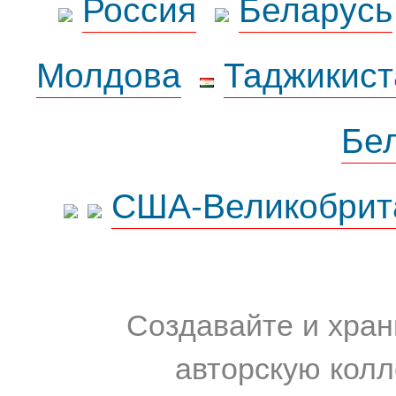
Россия
Беларусь
Молдова
Таджикист
Бе
США-Великобрит
Создавайте и хран
авторскую колл