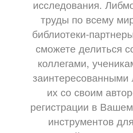
исследования. Либм
труды по всему мир
библиотеки-партнеры,
сможете делиться с
коллегами, ученика
заинтересованными 
их со своим авто
регистрации в Вашем
инструментов для