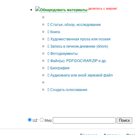
делитесь с миром!
Обнародовать материалы
Тип публикации
Статья, обзор, исследование
Книга
Художественная проза или поэзия
Запись в личном дневнике (блоге)
Фотодокументы
Файл(ы): PDF\DOC\RAR\ZIP и др.
Биография
Аудиокнига или иной звуковой файл
Дополнительные опции:
Создать голосование
UZ
Мир