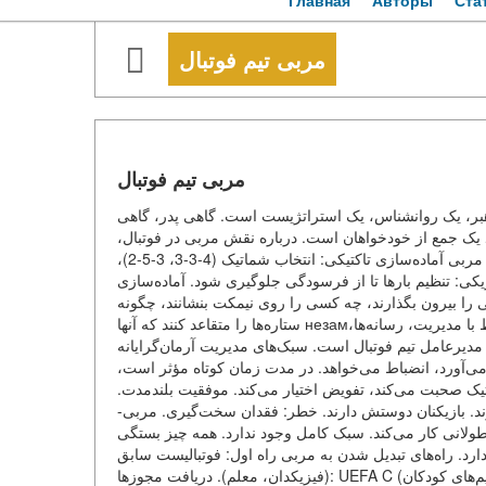
Главная
Авторы
Ста
مربی تیم فوتبال
مربی تیم فوتبال
 رهبر، یک روانشناس، یک استراتژیست است. گاهی پدر، گاهی
 بد یک جمع از خودخواهان است. درباره نقش مربی در فوتبال
وظایف او، سبک‌ها و اینکه چگونه می‌توان مربی شد، می‌گوییم. وظایف مربی آماده‌سازی تاکتیکی: انتخاب شماتیک (4-3-3، 3-5-2)،
یزیکی: تنظیم بارها تا از فرسودگی جلوگیری شود. آماده‌سازی
را بیرون بگذارند، چه کسی را روی نیمکت بنشانند، چگونه
ستاره‌ها را متقاعد کنند که آنها незамین نیستند. تحلیل رقیب: تماشای بازی‌ها، پیدا کردن ضعف‌ها. ارتباط با مدیریت، رسانه‌ها،
هواداران. مربی مدیرعامل تیم فوتبال است. سبک‌های مدیریت آرمان‌گرایانه (آلکس فergusson، ه شده را
 می‌آورد، انضباط می‌خواهد. در مدت زمان کوتاه مؤثر است
تاکتیک صحبت می‌کند، تفویض اختیار می‌کند. موفقیت بلندمدت
‌زند. بازیکنان دوستش دارند. خطر: فقدان سخت‌گیری. مربی
طولانی کار می‌کند. سبک کامل وجود ندارد. همه چیز بستگی
به شخصیت دارد. راه‌های تبدیل شدن به مربی راه اول: فوتبالیست سابق (مجوز UEFA ه دوم: مربی از بیرون
(فیزیکدان، معلم). دریافت مجوزها: UEFA C (تیم‌های کودکان)، UEFA B (业余)، UEFA A (پروفشنال)، UEFA Pro (الیت). آموزش: