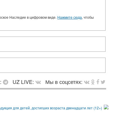
орское Наследие в цифровом виде.
Нажмите сюда
, чтобы
в:
UZ LIVE:
Мы в соцсетях: