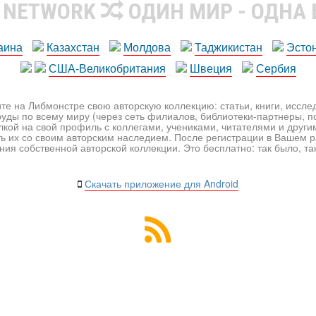
R NETWORK
ОДИН МИР - ОДНА
аина
Казахстан
Молдова
Таджикистан
Эсто
США-Великобритания
Швеция
Сербия
те на Либмонстре свою авторскую коллекцию: статьи, книги, иссл
уды по всему миру (через сеть филиалов, библиотеки-партнеры, по
лкой на свой профиль с коллегами, учениками, читателями и друг
ь их со своим авторским наследием. После регистрации в Вашем 
ия собственной авторской коллекции. Это бесплатно: так было, так 
Скачать приложение для Android