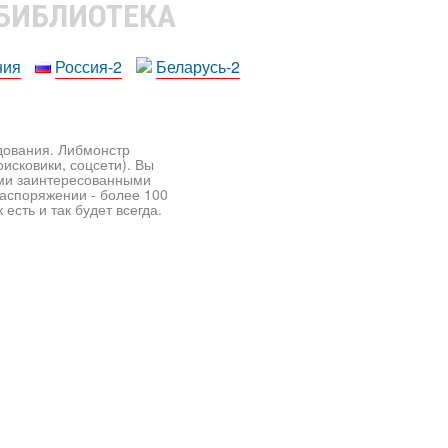
 БИБЛИОТЕКА
ния
Россия-2
Беларусь-2
едования. Либмонстр
исковики, соцсети). Вы
ими заинтересованными
распоряжении - более 100
есть и так будет всегда.