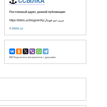
ССЫЛКА
Постоянный адрес данной публикации:
https://biblio.uz/blogs/entry/مربی-تیم-فوتبال
©
biblio.uz
Поделитесь материалом с друзьями