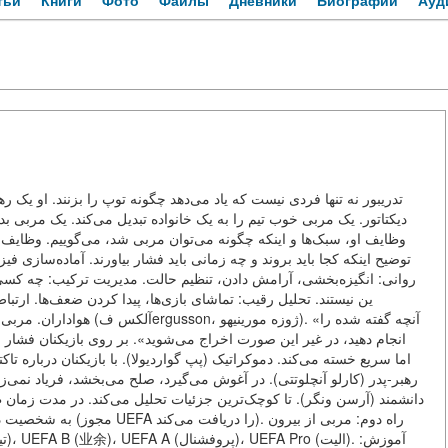
тьи
Книги
Фото
Файлы
Дневники
Биографии
Ауд
تدريبور نه تنها فردی نیست که یاد می‌دهد چگونه توپ را بزنند. او یک
دیکتاتور. یک مربی خوب تیم را به یک خانواده تبدیل می‌کند. یک مربی،
توضیح اینکه کجا باید بروند و چه زمانی باید فشار بیاورند. آماده‌سازی ف
روانی: انگیزه‌بخشی، آرامش دادن، تنظیم حالت. مدیریت ترکیب: چه کسی 
ژوزه مورینیهو). «آنچه گفت
انجام دهید، در غیر این صورت اخراج می‌شوید». بر روی بازیکنان فشار،
اما سریع خسته می‌کند. دموکراتیک (پپ گواردیولا). با بازیکنان درباره .
رهبر-پدر (کارلو آنچلوتتی). در آغوش می‌گیرد، صلح می‌بخشد، فریاد نمی-
دانشمند (آرسن ونگر). تا کوچک‌ترین جزئیات تحلیل می‌کند. در مدت زمان 
را دریافت می‌کند). را