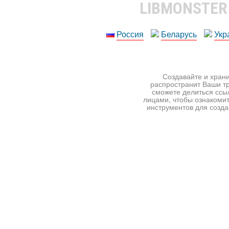
LIBMONSTE
Россия
Беларусь
Укр
Создавайте и храни
распространит Ваши тр
сможете делиться ссы
лицами, чтобы ознакомит
инструментов для создан