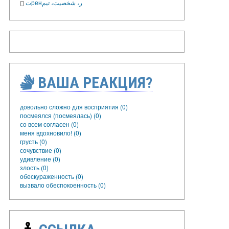
تренر، شخصیت، تیم
ВАША РЕАКЦИЯ?
довольно сложно для восприятия (0)
посмеялся (посмеялась) (0)
со всем согласен (0)
меня вдохновило! (0)
грусть (0)
сочувствие (0)
удивление (0)
злость (0)
обескураженность (0)
вызвало обеспокоенность (0)