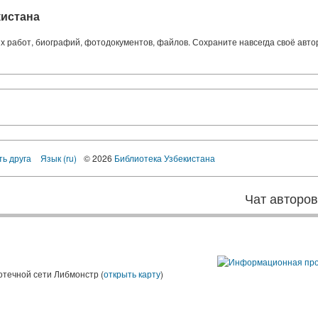
кистана
ких работ, биографий, фотодокументов, файлов. Сохраните навсегда своё авт
ть друга
Язык (ru)
© 2026
Библиотека Узбекистана
Чат авторо
ы
отечной сети Либмонстр (
открыть карту
)