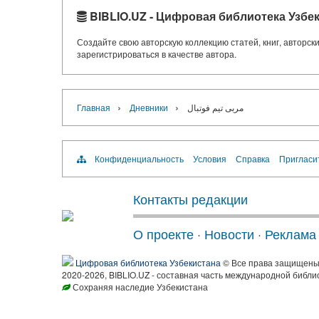
BIBLIO.UZ - Цифровая библиотека Узбе
Создайте свою авторскую коллекцию статей, книг, авторс
зарегистрироваться в качестве автора.
›
›
Главная
Дневники
مربی تیم فوتبال
Конфиденциальность
Условия
Справка
Пригласи
Контакты редакции
О проекте
·
Новости
·
Реклама
Цифровая библиотека Узбекистана
© Все права защищен
2020-2026, BIBLIO.UZ - составная часть международной библи
Сохраняя наследие Узбекистана