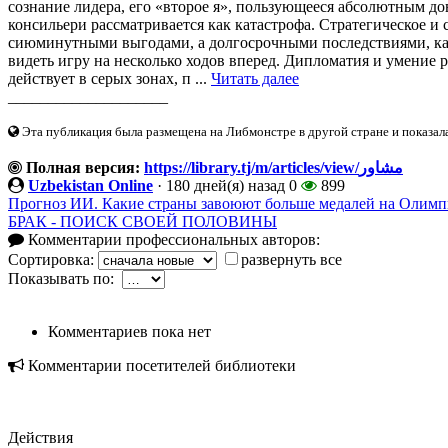
сознание лидера, его «второе я», пользующееся абсолютным д
консильери рассматривается как катастрофа. Стратегическое и
сиюминутными выгодами, а долгосрочными последствиями, ка
видеть игру на несколько ходов вперед. Дипломатия и умение р
действует в серых зонах, п ...
Читать далее
____________________
Эта публикация была размещена на Либмонстре в другой стране и показал
Полная версия:
https://library.tj/m/articles/view/مشاور
Uzbekistan Online
·
180 дней(я) назад
0
899
Прогноз ИИ. Какие страны завоюют больше медалей на Олимпи
БРАК - ПОИСК СВОЕЙ ПОЛОВИНЫ
Комментарии профессиональных авторов:
Сортировка:
развернуть все
Показывать по:
Комментариев пока нет
Комментарии посетителей библиотеки
Действия