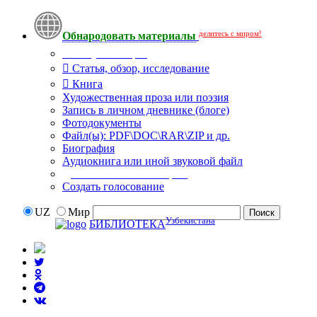
делитесь с миром!
Обнародовать материалы
Тип публикации
Статья, обзор, исследование
Книга
Художественная проза или поэзия
Запись в личном дневнике (блоге)
Фотодокументы
Файл(ы): PDF\DOC\RAR\ZIP и др.
Биография
Аудиокнига или иной звуковой файл
Дополнительные опции:
Создать голосование
UZ
Мир
Узбекистана
БИБЛИОТЕКА