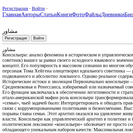
Регистрация
·
Войти
·
Главная
Авторы
Статьи
Книги
Фото
Файлы
Дневники
Би
مشاور
Регистрация
Войти
مشاور
Консильери: анализ феномена в историческом и управленческом
советник) вышел за рамки своего исходного языкового значен
концепт. Его популярность в массовом сознании во многом об
персонаж Тома Хейгена олицетворял идеального советника — 
подкованного и абсолютно лояльного. Однако реальное содерж
Исторические истоки и эволюция Первоначально консильери —
Средневековья и Ренессанса, избираемый или назначаемый со
Его функция заключалась в обеспечении легитимности и страт
итало-американской мафии роль консильери трансформировала
«семьи», чьей задачей было: Интерпретировать и обходить пра
связи с коррумпированными политиками и бизнесменами. Выст
порывы главы семьи. Этот архетип оказался на удивление жив
власти. Консильери как управленческий архетип в политике и
политическом лексиконе «консильери» обозначает не просто со
обладающего уникальным набором качеств: Максимальная лоял