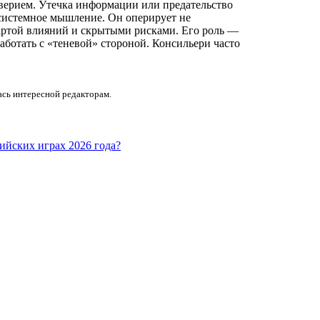
оверием. Утечка информации или предательство
 системное мышление. Он оперирует не
ртой влияний и скрытыми рисками. Его роль —
аботать с «теневой» стороной. Консильери часто
ась интересной редакторам.
йских играх 2026 года?