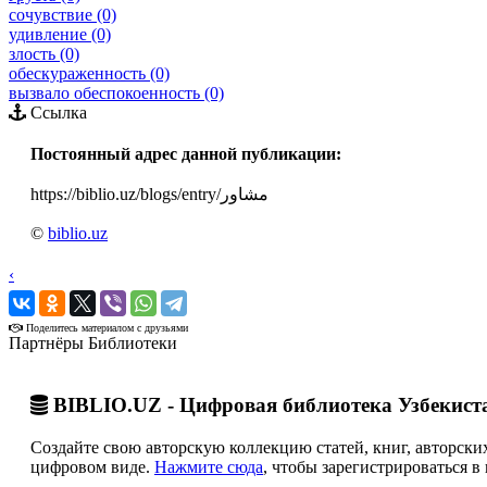
сочувствие (0)
удивление (0)
злость (0)
обескураженность (0)
вызвало обеспокоенность (0)
Ссылка
Постоянный адрес данной публикации:
https://biblio.uz/blogs/entry/مشاور
©
biblio.uz
‹
›
Поделитесь материалом с друзьями
Партнёры Библиотеки
BIBLIO.UZ - Цифровая библиотека Узбекист
Создайте свою авторскую коллекцию статей, книг, авторских
цифровом виде.
Нажмите сюда
, чтобы зарегистрироваться в 