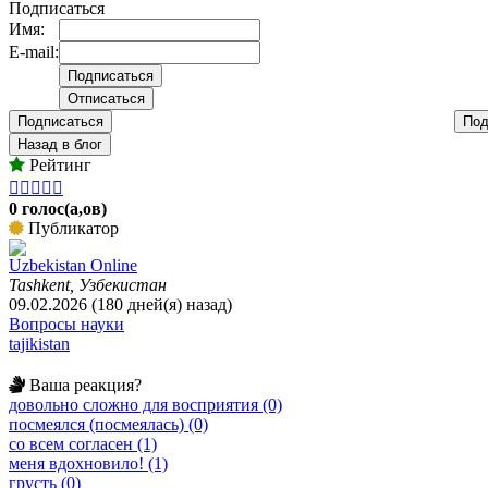
Подписаться
Имя:
E-mail:
Подписаться
Под
Назад в блог
Рейтинг





0 голос(а,ов)
Публикатор
Uzbekistan Online
Tashkent, Узбекистан
09.02.2026 (180 дней(я) назад)
Вопросы науки
tajikistan
Ваша реакция?
довольно сложно для восприятия (0)
посмеялся (посмеялась) (0)
со всем согласен (1)
меня вдохновило! (1)
грусть (0)