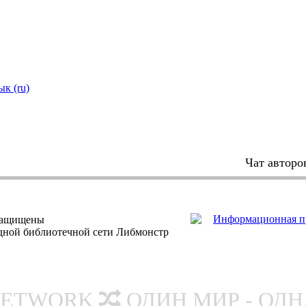
ык (ru)
Чат авторо
защищены
одной библиотечной сети Либмонстр
NETWORK
ОДИН МИР - ОД