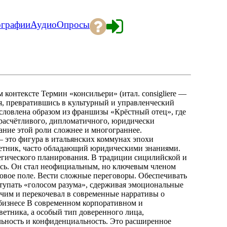
ографии
Аудио
Опросы
 контексте Термин «консильери» (итал. consigliere —
ия, превратившись в культурный и управленческий
условлена образом из франшизы «Крёстный отец», где
расчётливого, дипломатичного, юридически
ание этой роли сложнее и многограннее.
 это фигура в итальянских коммунах эпохи
ветник, часто обладающий юридическими знаниями.
егического планирования. В традиции сицилийской и
сь. Он стал неофициальным, но ключевым членом
вовое поле. Вести сложные переговоры. Обеспечивать
упать «голосом разума», сдерживая эмоциональные
учим и перекочевал в современные нарративы о
 бизнесе В современном корпоративном и
ветника, а особый тип доверенного лица,
ьность и конфиденциальность. Это расширенное