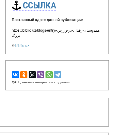
ССЫЛКА
Постоянный адрес данной публикации:
https://biblio.uz/blogs/entry/همدوستان-رقباان-در-ورزش-
بزرگ
©
biblio.uz
Поделитесь материалом с друзьями