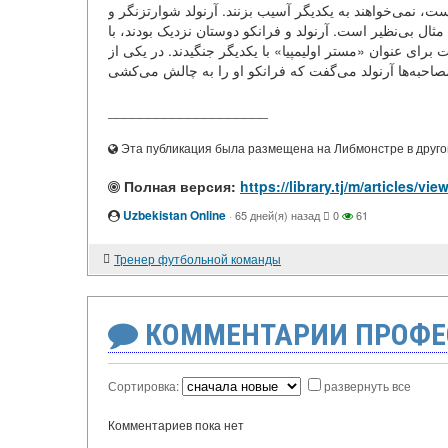
، نمی‌خواهند به یکدیگر آسیب بزنند. آرنولد شوارتزنگر و
ل بی‌نظیر است. آرنولد و فرانکو دوستان نزدیک بودند، با
 برای عنوان «مستر اولیمپیا» با یکدیگر جنگیدند. در یکی از
____________________
Эта публикация была размещена на Либмонстре в другой
Полная версия:
Uzbekistan Online
·
65 дней(я) назад
0
61
Тренер футбольной команды
КОММЕНТАРИИ ПРОФЕ
Сортировка:
развернуть все
Комментариев пока нет