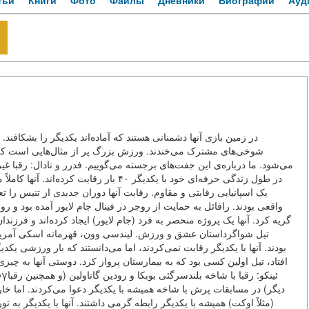
тьи
Книги
Фото
Файлы
Дневники
Биографии
Ауд
ه
در زمین بازی آنها دشمنانی هستند که آماده‌اند یکدیگر را بشکافند. 
شوخی‌های مشترک می‌خندند. ورزش بزرگ پر از مثال‌هایی است که
می‌شود. ما درباره‌ی این جفت‌های برجسته می‌گوییم. فدرر و نادال: رقبا غ
در طول زندگی حرفه‌ای خود با یکدیگر ۴۰  —
یک اسپانیایی رقابتی و مقاوم. رقابت آنها دوران جدیدی از تنیس را ت
واقعی بودند. رافائل به حمایت از روجر در فینال جام لایور آمده بود و ر،
گریه کرد. آنها یک پروژه منحصر به فرد (جام لایور) ایجاد کرده‌اند و فرزن
تیل شواگرداستان عشق و ورزش. لیندسی وون، قهرمانه اسکی آمریکا
بودند. آنها با یکدیگر رقابت نمی‌کردند، اما می‌دانستند که بار ورزشی ی
افتاد، تیل اولین کسی بود که به بیمارستان پرواز کرد. دوستی آنها به چیز
دیگر) در مسابقات پرش با شاخه همیشه با یکدیگر دعوا می‌کردند. اما خار
مثلاً اوکت) همیشه با یکدیگر رابطه گرمی داشتند. آنها با یکدیگر به تو