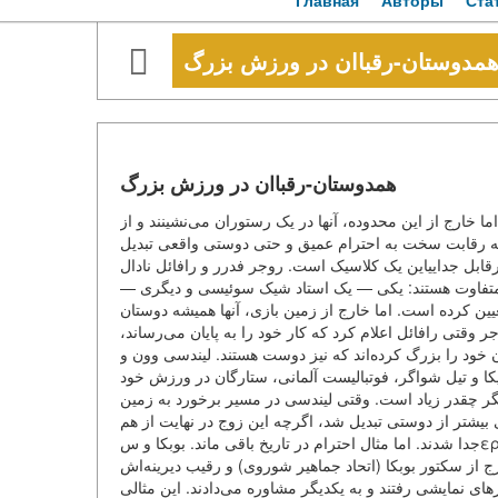
Главная
Авторы
Ста
مدوستان-رقباان در ورزش بزرگ
همدوستان-رقباان در ورزش بزرگ
اما خارج از این محدوده، آنها در یک رستوران می‌نشینند و از
 رقابت سخت به احترام عمیق و حتی دوستی واقعی تبدیل
یرقابل جداییاین یک کلاسیک است. روجر فدرر و رافائل نادال
بار رقابت کرده‌اند. آنها کاملاً متفاوت هستند: یکی — یک استاد شیک سوئیسی و دیگری
عیین کرده است. اما خارج از زمین بازی، آنها همیشه دوستان
وجر وقتی رافائل اعلام کرد که کار خود را به پایان می‌رساند
دان خود را بزرگ کرده‌اند که نیز دوست هستند. لیندسی وون و
 و تیل شواگر، فوتبالیست آلمانی، ستارگان در ورزش خود
کدیگر چقدر زیاد است. وقتی لیندسی در مسیر برخورد به زمین
ی بیشتر از دوستی تبدیل شد، اگرچه این زوج در نهایت از هم
جدا شدند. اما مثال احترام در تاریخ باقی ماند. بوبکا و سεργئینکو: رقبا با شاخه بلندسرگئی بوبکا و رودین گاتاولین (و همچنین رقبا
ج از سکتور بوبکا (اتحاد جماهیر شوروی) و رقیب دیرینه‌اش
(رهای نمایشی رفتند و به یکدیگر مشاوره می‌دادند. این مثالی