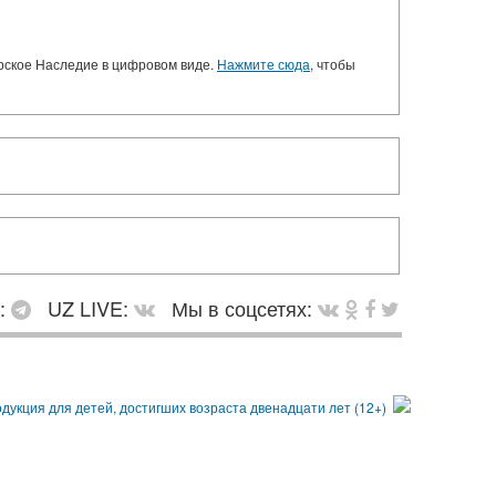
орское Наследие в цифровом виде.
Нажмите сюда
, чтобы
в:
UZ LIVE:
Мы в соцсетях: