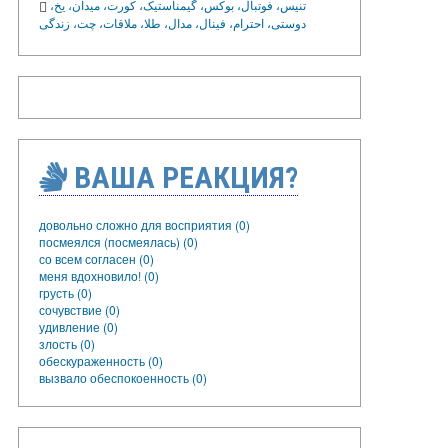
تنیس، فوتبال، بوکس، گیمناستیک، کورت، میدان، یخ،
دوستی، احترام، فینال، مدال، طلا، ملاقات، چت، زندگی
ВАША РЕАКЦИЯ?
довольно сложно для восприятия (0)
посмеялся (посмеялась) (0)
со всем согласен (0)
меня вдохновило! (0)
грусть (0)
сочувствие (0)
удивление (0)
злость (0)
обескураженность (0)
вызвало обеспокоенность (0)