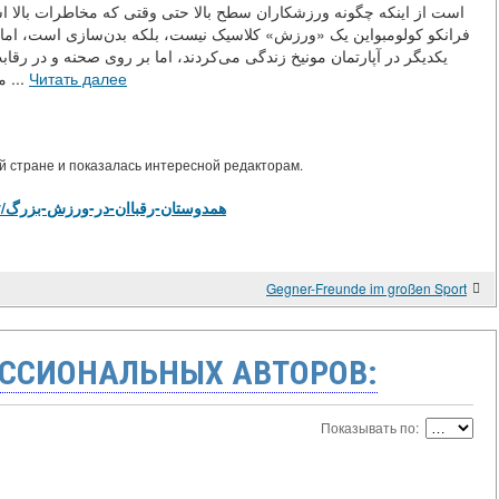
است از اینکه چگونه ورزشکاران سطح بالا حتی وقتی که مخاطرات بالا است
فرانکو کولومبواین یک «ورزش» کلاسیک نیست، بلکه بدن‌سازی است، اما مثا
یکدیگر در آپارتمان مونیخ زندگی می‌کردند، اما بر روی صحنه و در رقابت
مصاحبه‌ها آرنولد می‌گفت که فرانکو او را به چالش می‌کشی ...
Читать далее
 стране и показалась интересной редакторам.
https://library.tj/m/articles/view/همدوستان-رقباان-در-ورزش-بزرگ
Gegner-Freunde im großen Sport
ССИОНАЛЬНЫХ АВТОРОВ:
Показывать по: