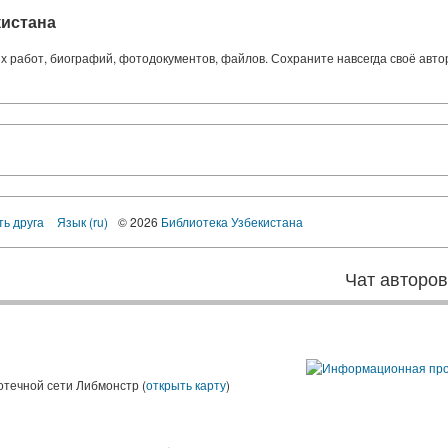
кистана
ких работ, биографий, фотодокументов, файлов. Сохраните навсегда своё авт
ть друга
Язык (ru)
© 2026
Библиотека Узбекистана
Чат авторо
ы
отечной сети Либмонстр (
открыть карту
)