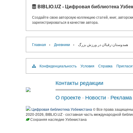
BIBLIO.UZ - Цифровая библиотека Узбе
Создайте свою авторскую коллекцию статей, книг, авторс
зарегистрироваться в качестве автора.
›
›
Главная
Дневники
همدوستان-رقباان در ورزش بزرگ
Конфиденциальность
Условия
Справка
Пригласи
Контакты редакции
О проекте
·
Новости
·
Реклама
Цифровая библиотека Узбекистана
© Все права защищен
2020-2026, BIBLIO.UZ - составная часть международной библи
Сохраняя наследие Узбекистана