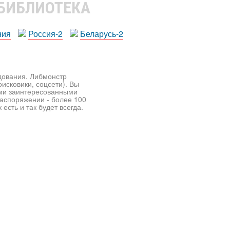
 БИБЛИОТЕКА
ния
Россия-2
Беларусь-2
едования. Либмонстр
исковики, соцсети). Вы
ими заинтересованными
распоряжении - более 100
есть и так будет всегда.