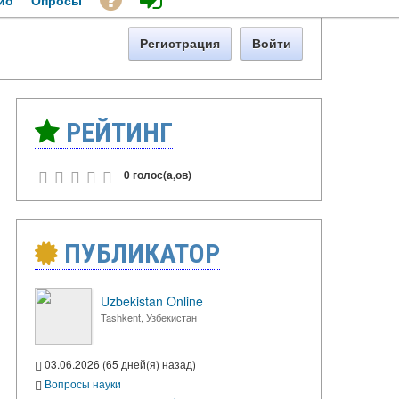
ио
Опросы
Регистрация
Войти
РЕЙТИНГ
0 голос(а,ов)
ПУБЛИКАТОР
Uzbekistan Online
Tashkent, Узбекистан
03.06.2026 (65 дней(я) назад)
Вопросы науки