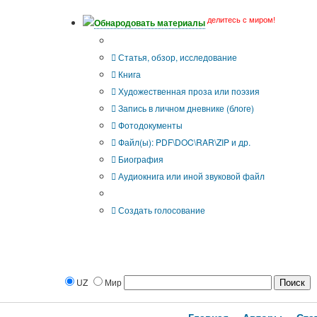
делитесь с миром!
Обнародовать материалы
Тип публикации
Статья, обзор, исследование
Книга
Художественная проза или поэзия
Запись в личном дневнике (блоге)
Фотодокументы
Файл(ы): PDF\DOC\RAR\ZIP и др.
Биография
Аудиокнига или иной звуковой файл
Дополнительные опции:
Создать голосование
UZ
Мир