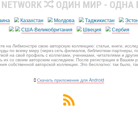
R NETWORK
ОДИН МИР - ОДНА
аина
Казахстан
Молдова
Таджикистан
Эсто
США-Великобритания
Швеция
Сербия
те на Либмонстре свою авторскую коллекцию: статьи, книги, иссл
уды по всему миру (через сеть филиалов, библиотеки-партнеры, по
лкой на свой профиль с коллегами, учениками, читателями и друг
ь их со своим авторским наследием. После регистрации в Вашем 
ия собственной авторской коллекции. Это бесплатно: так было, так 
Скачать приложение для Android