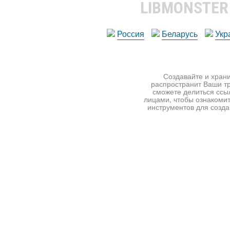
LIBMONSTE
Россия
Беларусь
Укр
Создавайте и храни
распространит Ваши тр
сможете делиться ссы
лицами, чтобы ознакомит
инструментов для создан