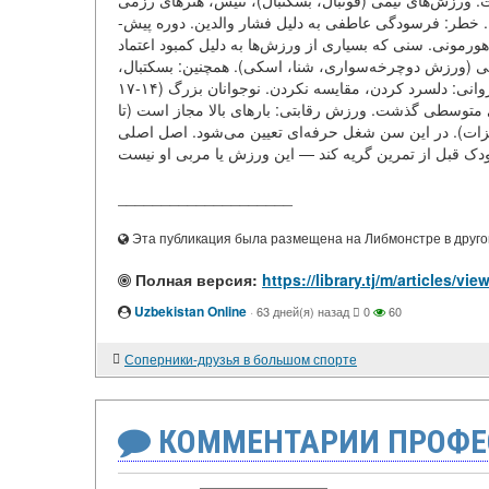
: ورزش‌های تیمی (فوتبال، بسکتبال)، تنیس، هنرهای رزمی (جودو، کاراته بدون س
برابر: اضافه بار (حداکثر ۳-۴ تمرین در هفته). خطر: فرسودگی عاطفی به دلیل فشار والدین. دوره پیش
ییرات هورمونی. سنی که بسیاری از ورزش‌ها به دلیل کمبود اعتماد
متی (ورزش دوچرخه‌سواری، شنا، اسکی). همچنین: بسکتبال
والیبال. ممنوع: بارگذاری محوری بر ستون فقرات (شیرینگ). پشتیبانی روانی: دلسرد کردن، مقایسه نکردن. نوجوانان بزرگ (۱۴-۱۷
ای متوسطی گذشت. ورزش رقابتی: بارهای بالا مجاز است (تا
۶ یزات). در این سن شغل حرفه‌ای تعیین می‌شود. اصل اصلی
____________________
Эта публикация была размещена на Либмонстре в другой
Полная версия:
Uzbekistan Online
·
63 дней(я) назад
0
60
Соперники-друзья в большом спорте
КОММЕНТАРИИ ПРОФЕ