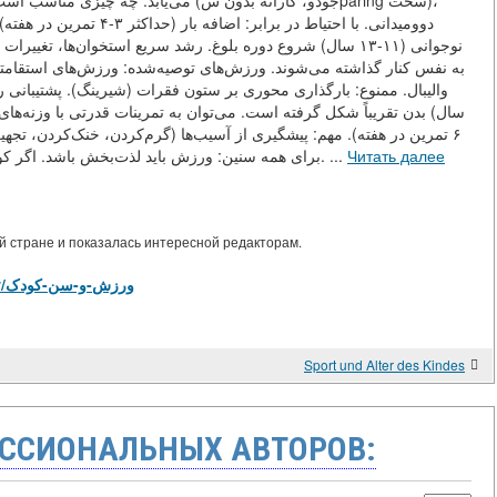
می‌یابد. چه چیزی مناسب استparing سخت)،
دوومیدانی. با احتیاط در -
نوجوانی (۱۱-۱۳ سال) شروع دوره بلوغ. رشد سریع استخوان‌ها، تغ
به نفس کنار گذاشته می‌شوند. ورزش‌های توصیه‌شده: ورزش‌های استقا،
سال) بدن تقریباً شکل گرفته است. می‌توان به تمرینات قدرتی با وزنه‌ه
تمرین در هفته). مهم: پیشگیری از آسیب‌ها (گرم‌کردن، خنک‌کردن، تجه
برای همه سنین: ورزش باید لذت‌بخش باشد. اگر کودک قبل از تمرین گریه کند — این ورزش یا مربی او نیست. ...
Читать далее
 стране и показалась интересной редакторам.
https://library.tj/m/articles/view/ورزش-و-سن-کودک
Sport und Alter des Kindes
ССИОНАЛЬНЫХ АВТОРОВ: