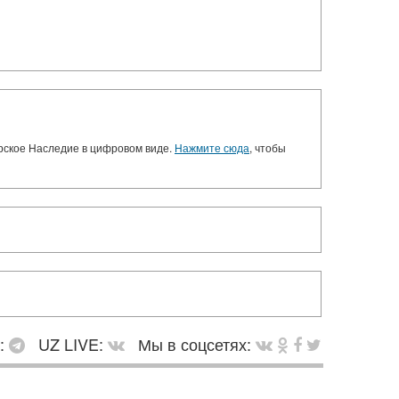
орское Наследие в цифровом виде.
Нажмите сюда
, чтобы
в:
UZ LIVE:
Мы в соцсетях: