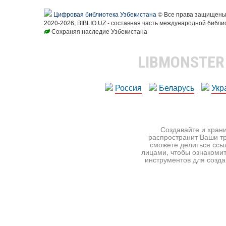
Цифровая библиотека Узбекистана
© Все права защищен
2020-2026, BIBLIO.UZ - составная часть международной библи
Сохраняя наследие Узбекистана
LIBMONSTE
Россия
Беларусь
Укр
Создавайте и храни
распространит Ваши тр
сможете делиться ссы
лицами, чтобы ознакомит
инструментов для создан