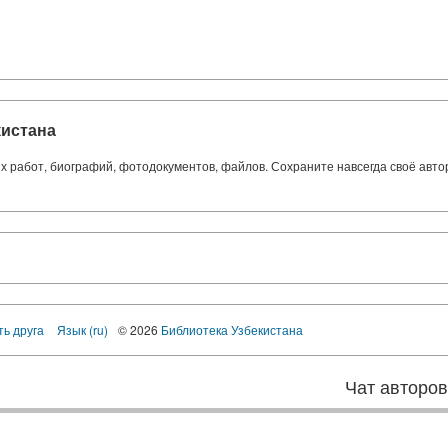
кистана
ких работ, биографий, фотодокументов, файлов. Сохраните навсегда своё авт
ть друга
Язык (ru)
© 2026
Библиотека Узбекистана
Чат авторо