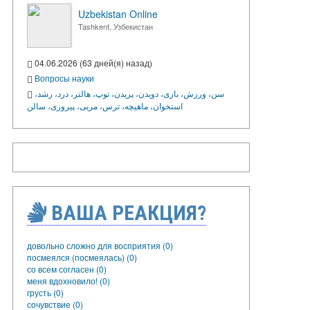
Uzbekistan Online
Tashkent, Узбекистан
04.06.2026 (63 дней(я) назад)
Вопросы науки
سن، ورزش، بازی، دویدن، پریدن، توپ، هالتر، درد، رشد،
استخوان، ماهیچه، ترس، مربی، پیروزی، سالن
ВАША РЕАКЦИЯ?
довольно сложно для восприятия (0)
посмеялся (посмеялась) (0)
со всем согласен (0)
меня вдохновило! (0)
грусть (0)
сочувствие (0)