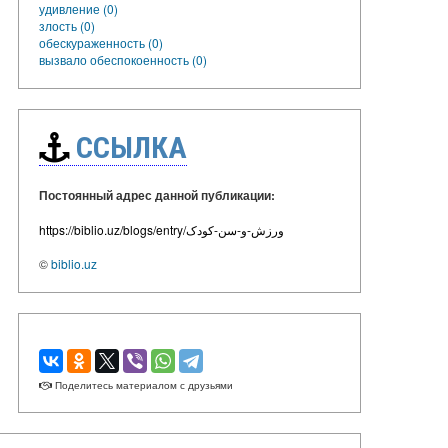
удивление (0)
злость (0)
обескураженность (0)
вызвало обеспокоенность (0)
ССЫЛКА
Постоянный адрес данной публикации:
https://biblio.uz/blogs/entry/ورزش-و-سن-کودک
©
biblio.uz
Поделитесь материалом с друзьями