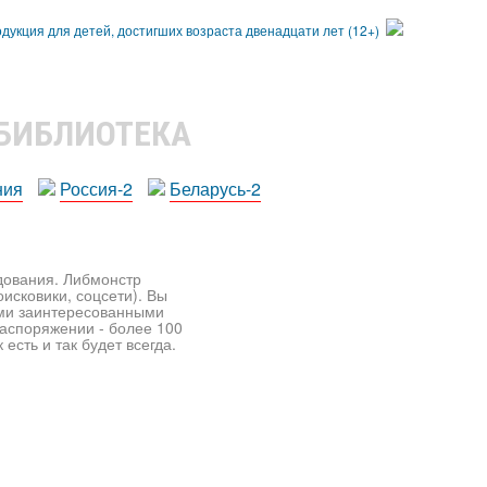
 БИБЛИОТЕКА
ния
Россия-2
Беларусь-2
едования. Либмонстр
исковики, соцсети). Вы
ими заинтересованными
распоряжении - более 100
есть и так будет всегда.