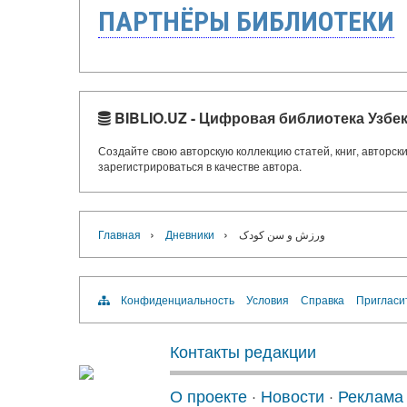
ПАРТНЁРЫ БИБЛИОТЕКИ
BIBLIO.UZ - Цифровая библиотека Узбе
Создайте свою авторскую коллекцию статей, книг, авторс
зарегистрироваться в качестве автора.
›
›
Главная
Дневники
ورزش و سن کودک
Конфиденциальность
Условия
Справка
Пригласи
Контакты редакции
О проекте
·
Новости
·
Реклама