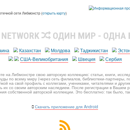
ы
отечной сети Либмонстр (
открыть карту
)
R NETWORK
ОДИН МИР - ОДНА
аина
Казахстан
Молдова
Таджикистан
Эсто
США-Великобритания
Швеция
Сербия
те на Либмонстре свою авторскую коллекцию: статьи, книги, иссл
уды по всему миру (через сеть филиалов, библиотеки-партнеры, по
лкой на свой профиль с коллегами, учениками, читателями и друг
ь их со своим авторским наследием. После регистрации в Вашем 
ия собственной авторской коллекции. Это бесплатно: так было, так 
Скачать приложение для Android