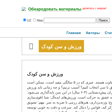
делитесь с миром!
Обнародовать материалы
UZ
Мир
Главная
Авторы
Ста
ورزش و سن کودک
ورزش و سن کودک
کودک و ورزش — این یک ارتباط جدایی‌ناپذیر است. اما ورزش‌ها با هم متفاوت هستند. چیزی که در ۵ سالگی مفید است، ممکن است
بق با سن انتخاب کنیم؟ آسیب نزنیم؟ و چه زمانی باید ورزش
بزرگ را شروع کنیم؟ مراحل رشد فیزیکی و روانی را بررسی می‌کنیم. دوران پیش‌دبستانی (۳-۶ سال) در این سن پایه‌گذاری می‌شود:
ه عشق به حرکت است. ورزش‌های ایده‌آل: شنا (قوی‌سازی
: وزنه‌برداری، هنرهای رزمی با ضربه به سر. مهم: تشویق
 (۷-۱۰ سال) کودک می‌تواند تمرکز کند، قوانین را دنبال کند. سرعت و دقت به خوبی توسعه