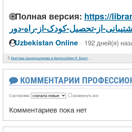
Полная версия:
https://libra
شتیبانی-از-تحصیل-کودک-از-راه-دور
·
Uzbekistan Online
192 дней(я) наз
Критика рационализма в философии И. Берлина
КОММЕНТАРИИ ПРОФЕССИОН
Сортировка:
развернуть все
Комментариев пока нет