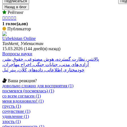
Подписаться
Под
Назад в блог
Рейтинг





1 голос(а,ов)
Публикатор
Uzbekistan Online
Tashkent, Узбекистан
15.03.2026 (144 дней(я) назад)
Вопросы науки
پالانتیر، نظارت گسترده، هوش مصنوعی، حقوق بشر،
آزادی‌های مدنی، جنایات جنگی، اخراج مهاجران،
خودمختاری اطلاعاتی، داده‌های کلان، پیتر ثیل
Ваша реакция?
довольно сложно для восприятия (1)
посмеялся (посмеялась) (1)
со всем согласен (1)
меня вдохновило! (1)
грусть (1)
сочувствие (1)
удивление (1)
злость (1)
обескураженность (1)