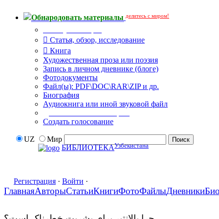
делитесь с миром!
Обнародовать материалы
Тип публикации
Статья, обзор, исследование
Книга
Художественная проза или поэзия
Запись в личном дневнике (блоге)
Фотодокументы
Файл(ы): PDF\DOC\RAR\ZIP и др.
Биография
Аудиокнига или иной звуковой файл
Дополнительные опции:
Создать голосование
UZ
Мир
Узбекистана
БИБЛИОТЕКА
Регистрация
·
Войти
·
Главная
Авторы
Статьи
Книги
Фото
Файлы
Дневники
Би
چرا پالانتیر برای بشریت خطرناک است؟