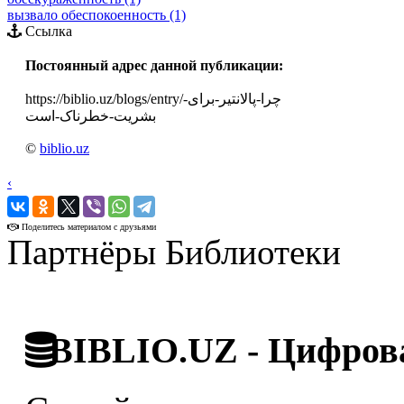
вызвало обеспокоенность (1)
Ссылка
Постоянный адрес данной публикации:
https://biblio.uz/blogs/entry/چرا-پالانتیر-برای-
بشریت-خطرناک-است
©
biblio.uz
‹
›
Поделитесь материалом с друзьями
Партнёры Библиотеки
BIBLIO.UZ - Цифрова