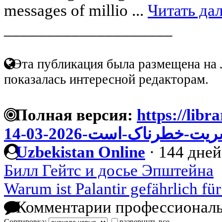
messages of millio ...
Читать да
____________________
Эта публикация была размещена на 
показалась интересной редакторам.
Полная версия:
https://librar
ت-خطرناک-است-2026-03-14
Uzbekistan Online
·
144 дней
Билл Гейтс и досье Эпштейна
Warum ist Palantir gefährlich fü
Комментарии профессиональ
Сортировка:
развернуть все