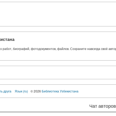
кистана
ких работ, биографий, фотодокументов, файлов. Сохраните навсегда своё авт
ть друга
Язык (ru)
© 2026
Библиотека Узбекистана
Чат авторо