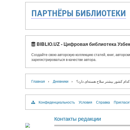
ПАРТНЁРЫ БИБЛИОТЕКИ
BIBLIO.UZ - Цифровая библиотека Узбе
Создайте свою авторскую коллекцию статей, книг, авторс
зарегистрироваться в качестве автора.
›
›
Главная
Дневники
کدام کشور بیشتر سلاح هسته‌ای دارد؟
Конфиденциальность
Условия
Справка
Пригласи
Контакты редакции