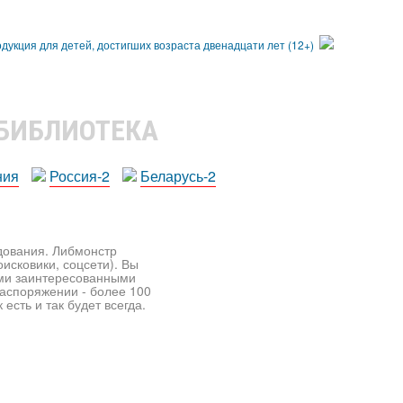
 БИБЛИОТЕКА
ния
Россия-2
Беларусь-2
едования. Либмонстр
исковики, соцсети). Вы
ими заинтересованными
распоряжении - более 100
есть и так будет всегда.