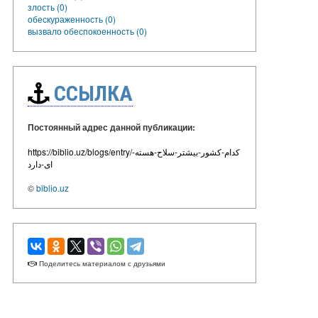
злость (0)
обескураженность (0)
вызвало обеспокоенность (0)
ССЫЛКА
Постоянный адрес данной публикации:
https://biblio.uz/blogs/entry/کدام-کشور-بیشتر-سلاح-هسته-
ای-دارد
©
biblio.uz
Поделитесь материалом с друзьями