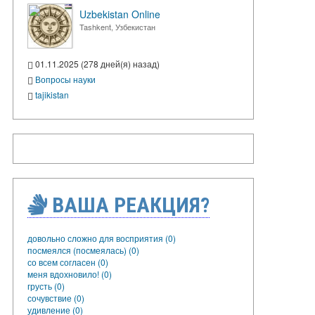
Uzbekistan Online
Tashkent, Узбекистан
01.11.2025 (278 дней(я) назад)
Вопросы науки
tajikistan
ВАША РЕАКЦИЯ?
довольно сложно для восприятия (0)
посмеялся (посмеялась) (0)
со всем согласен (0)
меня вдохновило! (0)
грусть (0)
сочувствие (0)
удивление (0)