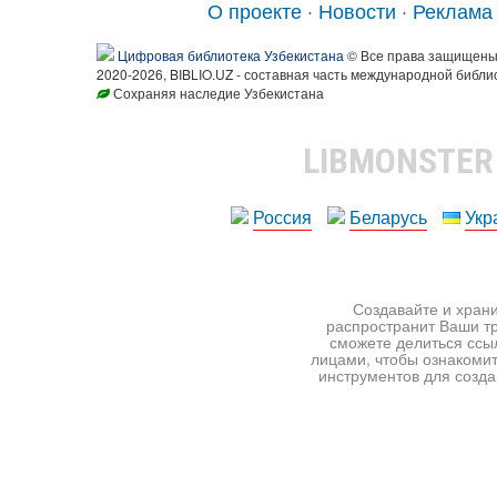
О проекте
·
Новости
·
Реклама
Цифровая библиотека Узбекистана
© Все права защищен
2020-2026, BIBLIO.UZ - составная часть международной библи
Сохраняя наследие Узбекистана
LIBMONSTE
Россия
Беларусь
Укр
Создавайте и храни
распространит Ваши тр
сможете делиться ссы
лицами, чтобы ознакомит
инструментов для создан