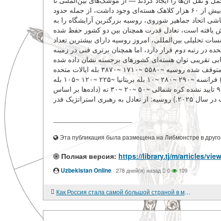
و نقل آن‌ها را ایجاد کردند — از موشک‌های بین‌الملتی تا
زیردریایی‌ها و بمب‌افکن‌های استراتژیک. در اوایل دهه ۱۹۸۰، در جهان بیش از ۶۰ هزار کلاهک هسته‌ای وجود داشت، از جمله حدود
۹۵٪ ی اتحاد جماهیر شوروی، روسیه بزرگترین آرایشگاه را به
کاهش یافته است، تعادل قدرت همچنان بین دو کشور حفظ شده
ات تحلیلی بین‌المللی، امروز روسیه دارای بیشترین تعداد
ده در رتبه دوم قرار دارد، اما همچنان برتری فنی در زمینه
ابی تقریبی توان هسته‌ای کشورهای برجسته نشان داده شده
است: کشورتعداد کل کلاهک‌هادر حال استفادهدر انبار / در انبارآزمایش‌ها متوقف شده روسیه ~۵۵۸۰ ~۱۷۱۰ ~۳۸۷۰ بله ایالات متحده
~۵۰۴۴ ~۱۷۷۰ ~۳۲۷۰ بله چین ~۵۰۰ ~۳۵۰ ~۱۵۰ نه (در حال افزایش) فرانسه ~۲۹۰ ~۲۸۰ ~۱۰ بله بریتانیا ~۲۲۵ ~۱۲۰ ~۱۰۵ بله
پاکستان ~۱۷۰ ~۱۶۰ ~۱۰ نه هند ~۱۶۰ ~۱۵۰ ~۱۰ نه اسرائیل ~۹۰ ~۰ ~۹۰ تایید نشده کره شمالی ~۵۰ ~۲۰ ~۳۰ نه (داده‌ها بر اساس
____________________
Эта публикация была размещена на Либмонстре в другой
Полная версия:
Uzbekistan Online
·
278 дней(я) назад
0
109
Как Россия стала самой большой страной в мире?