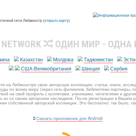
ы
отечной сети Либмонстр (
открыть карту
)
R NETWORK
ОДИН МИР - ОДНА
аина
Казахстан
Молдова
Таджикистан
Эсто
США-Великобритания
Швеция
Сербия
те на Либмонстре свою авторскую коллекцию: статьи, книги, иссл
уды по всему миру (через сеть филиалов, библиотеки-партнеры, по
лкой на свой профиль с коллегами, учениками, читателями и друг
ь их со своим авторским наследием. После регистрации в Вашем 
ия собственной авторской коллекции. Это бесплатно: так было, так 
Скачать приложение для Android