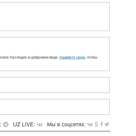
орское Наследие в цифровом виде.
Нажмите сюда
, чтобы
в:
UZ LIVE:
Мы в соцсетях: