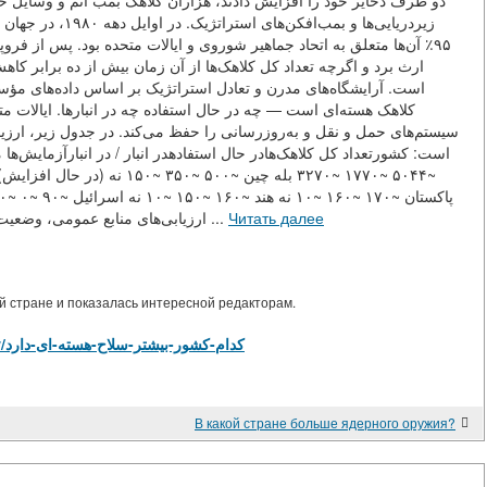
دو طرف ذخایر خود را افزایش دادند، هزاران کلاهک بمب اتم و وسایل حمل 
آن‌ها متعلق به اتحاد جماهیر شوروی و ایالات متحده بود. پس از فروپاش
ارث برد و اگرچه تعداد کل کلاهک‌ها از آن زمان بیش از ده برابر 
است. آرایشگاه‌های مدرن و تعادل استراتژیک بر اساس داده‌های مؤسس
کلاهک هسته‌ای است — چه در حال استفاده چه در انبارها. ایالات متح
سیستم‌های حمل و نقل و به‌روزرسانی را حفظ می‌کند. در جدول زیر، ارزی
ارزیابی‌های منابع عمومی، وضعیت در سال ۲۰۲۵.) روسیه: از تعادل به رهبری استراتژیک فدر ...
Читать далее
 стране и показалась интересной редакторам.
https://library.tj/m/articles/view/کدام-کشور-بیشتر-سلاح-هسته-ای-دارد
В какой стране больше ядерного оружия?