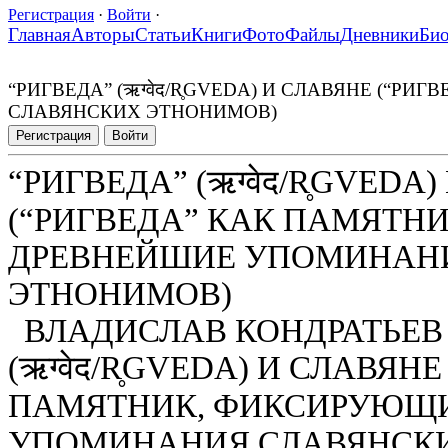
Регистрация
·
Войти
·
Главная
Авторы
Статьи
Книги
Фото
Файлы
Дневники
Би
“РИГВЕДА” (ऋग्वेद/R̥GVEDA) И СЛАВЯНЕ (
СЛАВЯНСКИХ ЭТНОНИМОВ)
Регистрация
Войти
“РИГВЕДА” (ऋग्वेद/R̥GVEDA
(“РИГВЕДА” КАК ПАМЯТН
ДРЕВНЕЙШИЕ УПОМИНАН
ЭТНОНИМОВ)
ВЛАДИСЛАВ КОНДРАТЬЕВ
(ऋग्वेद/R̥GVEDA) И СЛАВЯН
ПАМЯТНИК, ФИКСИРУЮЩ
УПОМИНАНИЯ СЛАВЯНСК