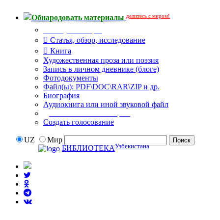
делитесь с миром!
Обнародовать материалы
Тип публикации
Статья, обзор, исследование
Книга
Художественная проза или поэзия
Запись в личном дневнике (блоге)
Фотодокументы
Файл(ы): PDF\DOC\RAR\ZIP и др.
Биография
Аудиокнига или иной звуковой файл
Дополнительные опции:
Создать голосование
UZ
Мир
Узбекистана
БИБЛИОТЕКА