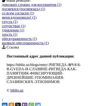
Ваша реакция?
довольно сложно для восприятия (1)
посмеялся (посмеялась) (1)
со всем согласен (1)
меня вдохновило! (1)
грусть (1)
сочувствие (1)
удивление (1)
злость (1)
обескураженность (1)
вызвало обеспокоенность (1)
Ссылка
Постоянный адрес данной публикации:
https://biblio.uz/blogs/entry/-РИГВЕДА-ऋग-व-द-
R-GVEDA-И-СЛАВЯНЕ-РИГВЕДА-КАК-
ПАМЯТНИК-ФИКСИРУЮЩИЙ-
ДРЕВНЕЙШИЕ-УПОМИНАНИЯ-
СЛАВЯНСКИХ-ЭТНОНИМОВ
©
biblio.uz
‹
›