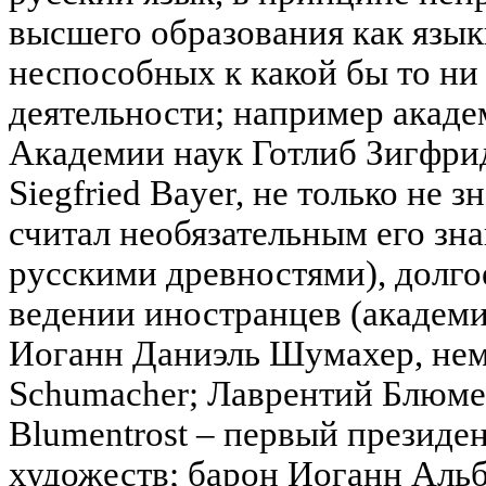
высшего образования как язык
неспособных к какой бы то ни
деятельности; например акад
Академии наук Готлиб Зигфрид 
Siegfried Bayer, не только не з
считал необязательным его зна
русскими древностями), долго
ведении иностранцев (академи
Иоганн Даниэль Шумахер, нем.
Schumacher; Лаврентий Блюмен
Blumentrost – первый президе
художеств; барон Иоганн Альб