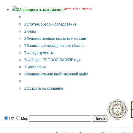
делитесь с миром!
Обнародовать материалы
Тип публикации
Статья, обзор, исследование
Книга
Художественная проза или поэзия
Запись в личном дневнике (блоге)
Фотодокументы
Файл(ы): PDF\DOC\RAR\ZIP и др.
Биография
Аудиокнига или иной звуковой файл
Дополнительные опции:
Создать голосование
UZ
Мир