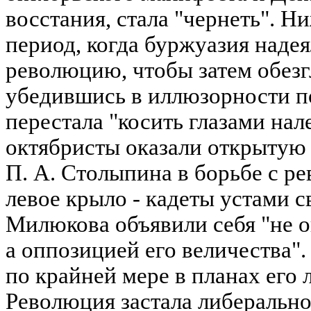
восстания, стала "чернеть". Н
период, когда буржуазия надея
революцию, чтобы затем обезг
убедившись в иллюзорности п
перестала "косить глазами нал
октябристы оказали открытую
П. А. Столыпина в борьбе с р
левое крыло - кадеты устами с
Милюкова объявили себя "не о
а оппозицией его величества".
по крайней мере в планах его 
Революция застала либеральн