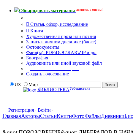
делитесь с миром!
Обнародовать материалы
Тип публикации
Статья, обзор, исследование
Книга
Художественная проза или поэзия
Запись в личном дневнике (блоге)
Фотодокументы
Файл(ы): PDF\DOC\RAR\ZIP и др.
Биография
Аудиокнига или иной звуковой файл
Дополнительные опции:
Создать голосование
UZ
Мир
Узбекистана
БИБЛИОТЕКА
Регистрация
·
Войти
·
Главная
Авторы
Статьи
Книги
Фото
Файлы
Дневники
Би
&quot;ПОРОЗОВЕНИЕ&quot; ЛИБЕРАЛОВ В Н