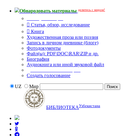
делитесь с миром!
Обнародовать материалы
Тип публикации
Статья, обзор, исследование
Книга
Художественная проза или поэзия
Запись в личном дневнике (блоге)
Фотодокументы
Файл(ы): PDF\DOC\RAR\ZIP и др.
Биография
Аудиокнига или иной звуковой файл
Дополнительные опции:
Создать голосование
UZ
Мир
Узбекистана
БИБЛИОТЕКА