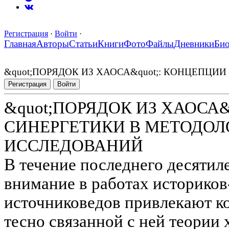
Регистрация
·
Войти
·
Главная
Авторы
Статьи
Книги
Фото
Файлы
Дневники
Би
&quot;ПОРЯДОК ИЗ ХАОСА&quot;: КОНЦЕПЦ
Регистрация
Войти
&quot;ПОРЯДОК ИЗ ХАОСА&
СИНЕРГЕТИКИ В МЕТОДО
ИССЛЕДОВАНИЙ
В течение последнего десятил
внимание в работах историков
источниковедов привлекают к
тесно связанной с ней теории 