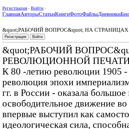
Регистрация
·
Войти
·
Главная
Авторы
Статьи
Книги
Фото
Файлы
Дневники
Би
&quot;РАБОЧИЙ ВОПРОС&quot; НА СТРАНИЦАХ
Регистрация
Войти
&quot;РАБОЧИЙ ВОПРОС&qu
РЕВОЛЮЦИОННОЙ ПЕЧАТИ 1
К 80 -летию революции 1905 - 
революция эпохи империализма
гг. в России - оказала большое
освободительное движение во 
впервые выступил как самосто
идеологическая сила, способн