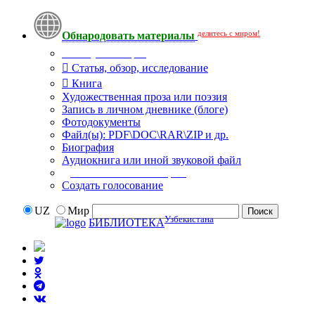
делитесь с миром!
Обнародовать материалы
Тип публикации
Статья, обзор, исследование
Книга
Художественная проза или поэзия
Запись в личном дневнике (блоге)
Фотодокументы
Файл(ы): PDF\DOC\RAR\ZIP и др.
Биография
Аудиокнига или иной звуковой файл
Дополнительные опции:
Создать голосование
UZ
Мир
Узбекистана
БИБЛИОТЕКА