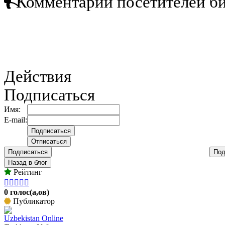
Комментарии посетителей б
Действия
Подписаться
Имя:
E-mail:
Подписаться
Под
Назад в блог
Рейтинг





0 голос(а,ов)
Публикатор
Uzbekistan Online