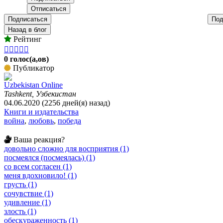
Подписаться
Под
Назад в блог
Рейтинг





0 голос(а,ов)
Публикатор
Uzbekistan Online
Tashkent, Узбекистан
04.06.2020 (2256 дней(я) назад)
Книги и издательства
война
,
любовь
,
победа
Ваша реакция?
довольно сложно для восприятия (1)
посмеялся (посмеялась) (1)
со всем согласен (1)
меня вдохновило! (1)
грусть (1)
сочувствие (1)
удивление (1)
злость (1)
обескураженность (1)