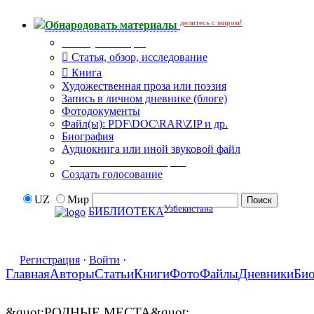
делитесь с миром!
Обнародовать материалы
Тип публикации
Статья, обзор, исследование
Книга
Художественная проза или поэзия
Запись в личном дневнике (блоге)
Фотодокументы
Файл(ы): PDF\DOC\RAR\ZIP и др.
Биография
Аудиокнига или иной звуковой файл
Дополнительные опции:
Создать голосование
UZ
Мир
Узбекистана
БИБЛИОТЕКА
Регистрация
·
Войти
·
Главная
Авторы
Статьи
Книги
Фото
Файлы
Дневники
Би
&quot;РОДНЫЕ МЕСТА&quot;