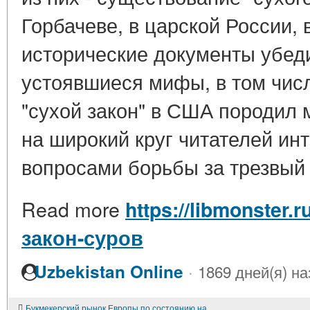
Горбачеве, в царской России, 
исторические документы убед
устоявшиеся мифы, в том числ
"сухой закон" в США породил 
на широкий круг читателей ин
вопросами борьбы за трезвый 
Read more
https://libmonster.
закон-суров
·
Uzbekistan Online
1869 дней(я) на
Букмекерский рынок Европы по состоянию на 2021 год