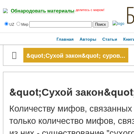
делитесь с миром!
Обнародовать материалы
UZ
Мир
Главная
Авторы
Статьи
Книг
&quot;Сухой закон&quot; суров...
&quot;Сухой закон&quot;
Количеству мифов, связанных 
только количество мифов, свя
из них - существование "сухого