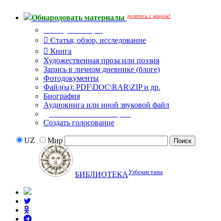
делитесь с миром!
Обнародовать материалы
Тип публикации
Статья, обзор, исследование
Книга
Художественная проза или поэзия
Запись в личном дневнике (блоге)
Фотодокументы
Файл(ы): PDF\DOC\RAR\ZIP и др.
Биография
Аудиокнига или иной звуковой файл
Дополнительные опции:
Создать голосование
UZ
Мир
Узбекистана
БИБЛИОТЕКА