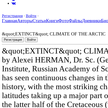
Регистрация
·
Войти
·
Главная
Авторы
Статьи
Книги
Фото
Файлы
Дневники
Би
&quot;EXTINCT&quot; CLIMATE OF THE ARCTIC
Регистрация
Войти
&quot;EXTINCT&quot; CLIM
by Alexei HERMAN, Dr. Sc. (Geo
Institute, Russian Academy of Sc
has seen continuous changes in t
history, with the most striking c
latitudes taking up a major part o
the latter half of the Cretaceous