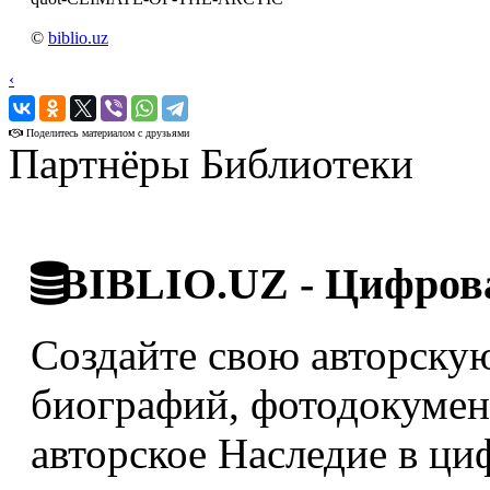
©
biblio.uz
‹
›
Поделитесь материалом с друзьями
Партнёры Библиотеки
BIBLIO.UZ - Цифрова
Создайте свою авторскую
биографий, фотодокумент
авторское Наследие в ци