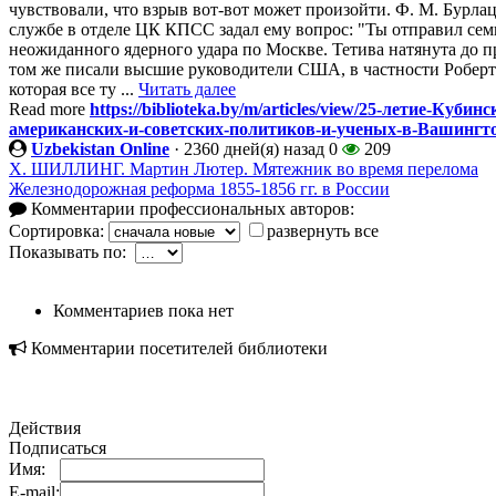
чувствовали, что взрыв вот-вот может произойти. Ф. М. Бурла
службе в отделе ЦК КПСС задал ему вопрос: "Ты отправил семь
неожиданного ядерного удара по Москве. Тетива натянута до п
том же писали высшие руководители США, в частности Роберт
которая все ту ...
Читать далее
Read more
https://biblioteka.by/m/articles/view/25-летие-Куб
американских-и-советских-политиков-и-ученых-в-Вашингто
Uzbekistan Online
·
2360 дней(я) назад
0
209
Х. ШИЛЛИНГ. Мартин Лютер. Мятежник во время перелома
Железнодорожная реформа 1855-1856 гг. в России
Комментарии профессиональных авторов:
Сортировка:
развернуть все
Показывать по:
Комментариев пока нет
Комментарии посетителей библиотеки
Действия
Подписаться
Имя:
E-mail: