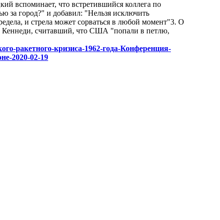
цкий вспоминает, что встретившийся коллега по
ю за город?" и добавил: "Нельзя исключить
редела, и стрела может сорваться в любой момент"3. О
 Кеннеди, считавший, что США "попали в петлю,
инского-ракетного-кризиса-1962-года-Конференция-
не-2020-02-19