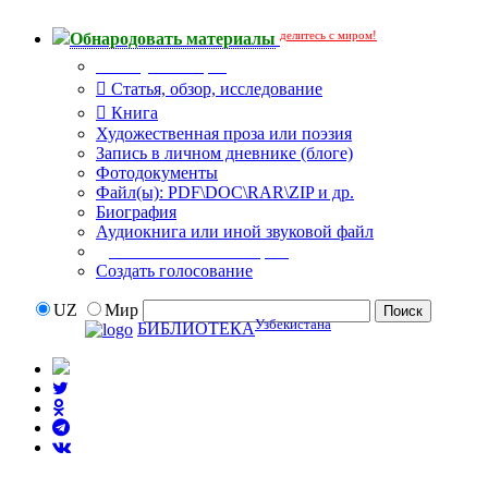
делитесь с миром!
Обнародовать материалы
Тип публикации
Статья, обзор, исследование
Книга
Художественная проза или поэзия
Запись в личном дневнике (блоге)
Фотодокументы
Файл(ы): PDF\DOC\RAR\ZIP и др.
Биография
Аудиокнига или иной звуковой файл
Дополнительные опции:
Создать голосование
UZ
Мир
Узбекистана
БИБЛИОТЕКА