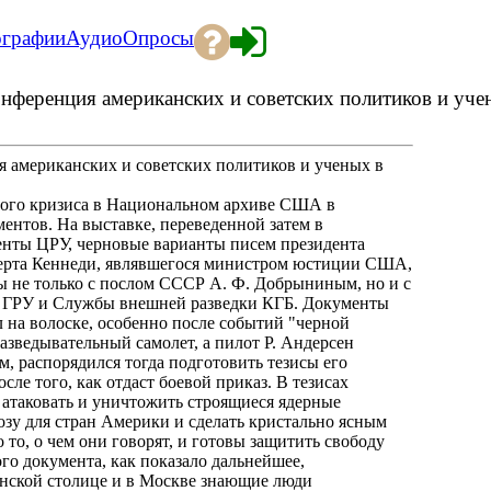
ографии
Аудио
Опросы
Конференция американских и советских политиков и уч
я американских и советских политиков и ученых в
етного кризиса в Национальном архиве США в
ентов. На выставке, переведенной затем в
енты ЦРУ, черновые варианты писем президента
берта Кеннеди, являвшегося министром юстиции США,
ы не только с послом СССР А. Ф. Добрыниным, но и с
и ГРУ и Службы внешней разведки КГБ. Документы
ел на волоске, особенно после событий "черной
разведывательный самолет, а пилот Р. Андерсен
 распорядился тогда подготовить тезисы его
е того, как отдаст боевой приказ. В тезисах
.. атаковать и уничтожить строящиеся ядерные
озу для стран Америки и сделать кристально ясным
то, о чем они говорят, и готовы защитить свободу
го документа, как показало дальнейшее,
анской столице и в Москве знающие люди