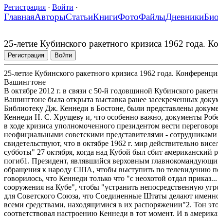
Регистрация
·
Войти
·
Главная
Авторы
Статьи
Книги
Фото
Файлы
Дневники
Би
25-летие Кубинского ракетного кризиса 1962 года. 
Регистрация
Войти
25-летие Кубинского ракетного кризиса 1962 года. Конференци
Вашингтоне
В октябре 2012 г. в связи с 50-й годовщиной Кубинского рак
Вашингтоне была открыта выставка ранее засекреченных докум
Библиотеку Дж. Кеннеди в Бостоне, были представлены докум
Кеннеди Н. С. Хрущеву и, что особенно важно, документы Ро
в ходе кризиса уполномоченного президентом вести переговор
неофициальными советскими представителями - сотрудникам
свидетельствуют, что в октябре 1962 г. мир действительно вис
субботы" 27 октября, когда над Кубой был сбит американский 
погиб1. Президент, являвшийся верховным главнокомандующим,
обращения к народу США, чтобы выступить по телевидению посл
говорилось, что Кеннеди только что "с неохотой отдал приказ.
сооружения на Кубе", чтобы "устранить непосредственную угр
для Советского Союза, что Соединенные Штаты делают именно 
всеми средствами, находящимися в их распоряжении"2. Тон это
соответствовал настроению Кеннеди в тот момент. И в америк