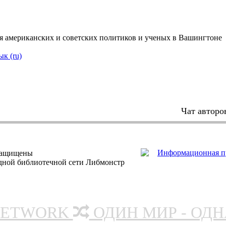
ия американских и советских политиков и ученых в Вашингтоне
ык (ru)
Чат авторо
защищены
одной библиотечной сети Либмонстр
NETWORK
ОДИН МИР - ОД