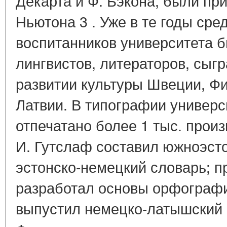
Декарта и Ф. Бэкона, были пр
Ньютона 3 . Уже в те годы ср
воспитанников университета б
лингвистов, литераторов, сыг
развитии культуры Швеции, Ф
Латвии. В типографии универс
отпечатано более 1 тыс. произ
И. Гутслаф составил южноэст
эстонско-немецкий словарь; п
разработал основы орфографи
выпустил немецко-латышский с