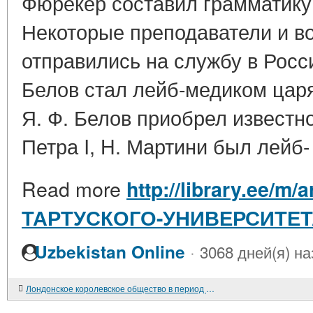
Фюрекер составил грамматику
Некоторые преподаватели и в
отправились на службу в Росс
Белов стал лейб-медиком цар
Я. Ф. Белов приобрел известно
Петра I, H. Мартини был лейб- 
Read more
http://library.ee/m/
ТАРТУСКОГО-УНИВЕРСИТЕ
·
Uzbekistan Online
3068 дней(я) на
Лондонское королевское общество в период Реставрации.