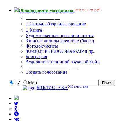
делитесь с миром!
Обнародовать материалы
Тип публикации
Статья, обзор, исследование
Книга
Художественная проза или поэзия
Запись в личном дневнике (блоге)
Фотодокументы
Файл(ы): PDF\DOC\RAR\ZIP и др.
Биография
Аудиокнига или иной звуковой файл
Дополнительные опции:
Создать голосование
UZ
Мир
Узбекистана
БИБЛИОТЕКА