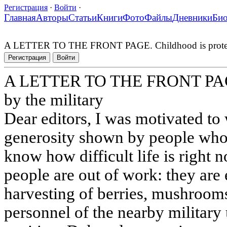
Регистрация
·
Войти
·
Главная
Авторы
Статьи
Книги
Фото
Файлы
Дневники
Би
A LETTER TO THE FRONT PAGE. Childhood is protecte
Регистрация
Войти
A LETTER TO THE FRONT PAGE.
by the military
Dear editors, I was motivated to w
generosity shown by people who
know how difficult life is right 
people are out of work: they are
harvesting of berries, mushrooms
personnel of the nearby military u