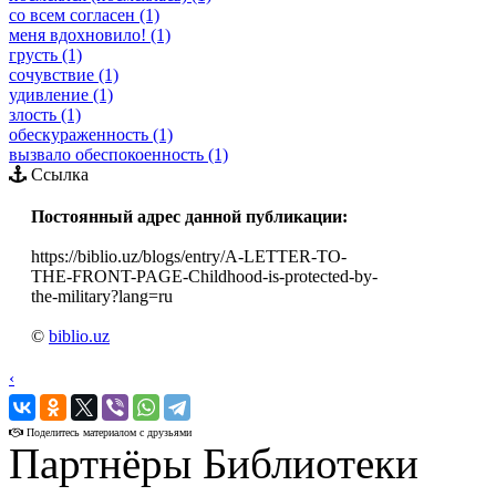
со всем согласен (1)
меня вдохновило! (1)
грусть (1)
сочувствие (1)
удивление (1)
злость (1)
обескураженность (1)
вызвало обеспокоенность (1)
Ссылка
Постоянный адрес данной публикации:
https://biblio.uz/blogs/entry/A-LETTER-TO-
THE-FRONT-PAGE-Childhood-is-protected-by-
the-military?lang=ru
©
biblio.uz
‹
›
Поделитесь материалом с друзьями
Партнёры Библиотеки