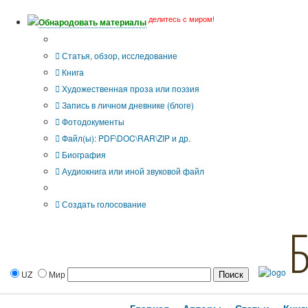
делитесь с миром!
Обнародовать материалы
Тип публикации
Статья, обзор, исследование
Книга
Художественная проза или поэзия
Запись в личном дневнике (блоге)
Фотодокументы
Файл(ы): PDF\DOC\RAR\ZIP и др.
Биография
Аудиокнига или иной звуковой файл
Дополнительные опции:
Создать голосование
UZ
Мир