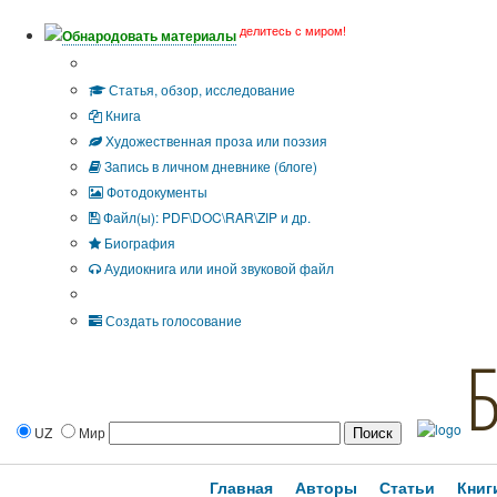
делитесь с миром!
Обнародовать материалы
Тип публикации
Статья, обзор, исследование
Книга
Художественная проза или поэзия
Запись в личном дневнике (блоге)
Фотодокументы
Файл(ы): PDF\DOC\RAR\ZIP и др.
Биография
Аудиокнига или иной звуковой файл
Дополнительные опции:
Создать голосование
UZ
Мир
Главная
Авторы
Статьи
Книг