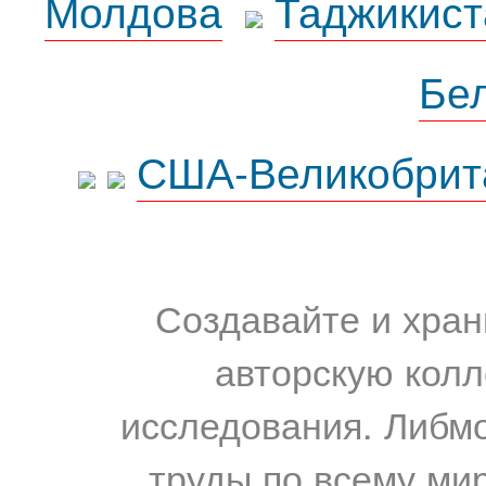
Молдова
Таджикист
Бе
США-Великобрит
Создавайте и хран
авторскую колл
исследования. Либм
труды по всему мир