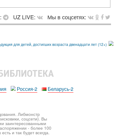
в:
UZ LIVE:
Мы в соцсетях:
 БИБЛИОТЕКА
ния
Россия-2
Беларусь-2
едования. Либмонстр
исковики, соцсети). Вы
ими заинтересованными
распоряжении - более 100
есть и так будет всегда.