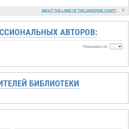
ABOUT THE LAWS OF THE UNIVERSE CHAPTER 3. INFINITY AND INFINITY, FORMING A SINGLE WHOLE. ABOUT THE UNITY OF ENERGIES IN THE UNIVERSE AND THE CONTROL OF ALL THINGS.
ССИОНАЛЬНЫХ АВТОРОВ:
Показывать по:
ТЕЛЕЙ БИБЛИОТЕКИ