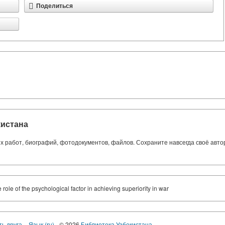
Поделиться
кистана
ких работ, биографий, фотодокументов, файлов. Сохраните навсегда своё авт
role of the psychological factor in achieving superiority in war
ть друга
Язык (ru)
© 2026
Библиотека Узбекистана