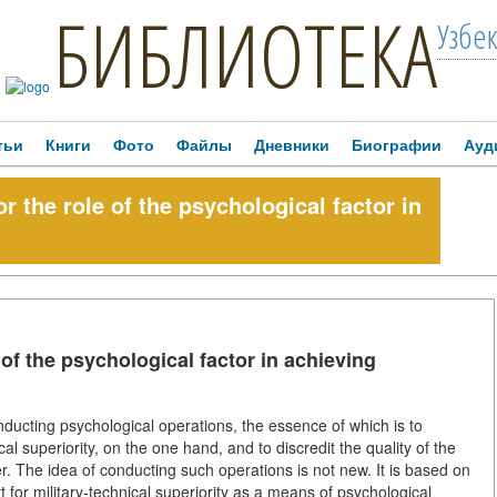
БИБЛИОТЕКА
Узбе
тьи
Книги
Фото
Файлы
Дневники
Биографии
Ауд
r the role of the psychological factor in
of the psychological factor in achieving
nducting psychological operations, the essence of which is to
l superiority, on the one hand, and to discredit the quality of the
. The idea of conducting such operations is not new. It is based on
 for military-technical superiority as a means of psychological