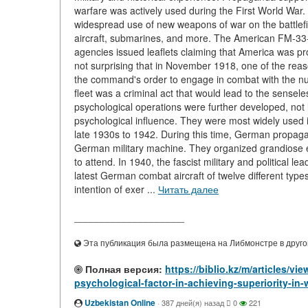
warfare was actively used during the First World War
widespread use of new weapons of war on the battlefi
aircraft, submarines, and more. The American FM-33-
agencies issued leaflets claiming that America was p
not surprising that in November 1918, one of the reaso
the command's order to engage in combat with the nu
fleet was a criminal act that would lead to the sensel
psychological operations were further developed, no
psychological influence. They were most widely used 
late 1930s to 1942. During this time, German propagan
German military machine. They organized grandiose e
to attend. In 1940, the fascist military and political 
latest German combat aircraft of twelve different typ
intention of exer ...
Читать далее
____________________
Эта публикация была размещена на Либмонстре в другой
Полная версия:
https://biblio.kz/m/articles/v
psychological-factor-in-achieving-superiority-in-
Uzbekistan Online
·
387 дней(я) назад
0
221