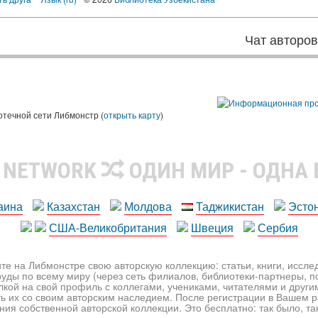
Чат авторо
ы
отечной сети Либмонстр (
открыть карту
)
R NETWORK
ОДИН МИР - ОДНА
аина
Казахстан
Молдова
Таджикистан
Эсто
США-Великобритания
Швеция
Сербия
те на Либмонстре свою авторскую коллекцию: статьи, книги, иссл
уды по всему миру (через сеть филиалов, библиотеки-партнеры, по
лкой на свой профиль с коллегами, учениками, читателями и друг
ь их со своим авторским наследием. После регистрации в Вашем 
ия собственной авторской коллекции. Это бесплатно: так было, так 