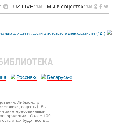
в:
UZ LIVE:
Мы в соцсетях:
 БИБЛИОТЕКА
ния
Россия-2
Беларусь-2
едования. Либмонстр
исковики, соцсети). Вы
ими заинтересованными
распоряжении - более 100
есть и так будет всегда.