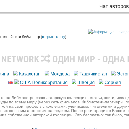
Чат авторо
ы
отечной сети Либмонстр (
открыть карту
)
R NETWORK
ОДИН МИР - ОДНА
аина
Казахстан
Молдова
Таджикистан
Эсто
США-Великобритания
Швеция
Сербия
те на Либмонстре свою авторскую коллекцию: статьи, книги, иссл
уды по всему миру (через сеть филиалов, библиотеки-партнеры, по
лкой на свой профиль с коллегами, учениками, читателями и друг
ь их со своим авторским наследием. После регистрации в Вашем 
ия собственной авторской коллекции. Это бесплатно: так было, так 