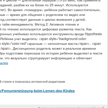
е 4 циклов — длительный перерыв (15-20 мин). Как применять
аданий, разбив их на блоки по 25 минут. Используются
er). Во время «помидора» ребёнок работает самостоятельно,
рыв — время для общения с родителем по видео или
од соответствует данным о циклах внимания у детей,
 тайм-менеджмента. Метод 2: Активное чтение и
 по чтению используется цифровая разметка текста. Как
тронных учебниках используются инструменты вроде Hypothesis
ебёнка учат выделять: <span style="background-color:
style="color:red">красным — непонятные места</span>, <span
</span>. Дистанционно родитель может в реальном времени
ри подготовке пересказа по истории ребёнок выделяет в тексте
и, что визуально структурирует информацию и облегчает
далее
 стране и показалась интересной редакторам.
view/Fernunterstützung-beim-Lernen-des-Kindes