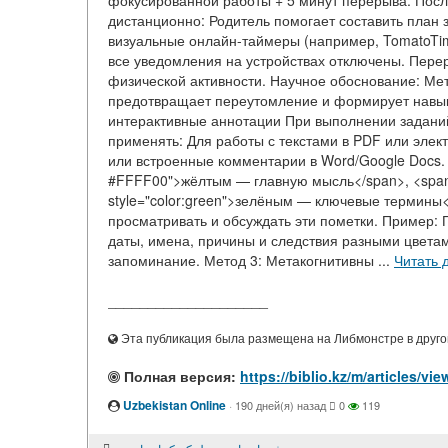
фокусированной работы + 5 минут перерыва. Посл
дистанционно: Родитель помогает составить план з
визуальные онлайн-таймеры (например, TomatoTim
все уведомления на устройствах отключены. Пере
физической активности. Научное обоснование: Мет
предотвращает переутомление и формирует навык
интерактивные аннотации При выполнении заданий
применять: Для работы с текстами в PDF или элек
или встроенные комментарии в Word/Google Docs. Р
#FFFF00">жёлтым — главную мысль</span>, <span 
style="color:green">зелёным — ключевые термины
просматривать и обсуждать эти пометки. Пример: П
даты, имена, причины и следствия разными цветам
запоминание. Метод 3: Метакогнитивны ...
Читать 
____________________
Эта публикация была размещена на Либмонстре в другой
Полная версия:
https://biblio.kz/m/articles/
Uzbekistan Online
·
190 дней(я) назад
0
119