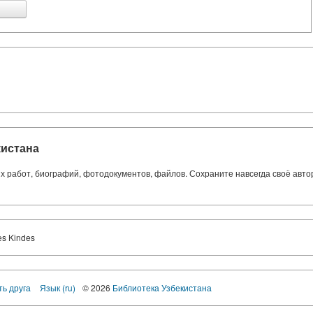
кистана
ких работ, биографий, фотодокументов, файлов. Сохраните навсегда своё авт
es Kindes
ть друга
Язык (ru)
© 2026
Библиотека Узбекистана