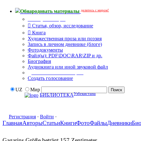
делитесь с миром!
Обнародовать материалы
Тип публикации
Статья, обзор, исследование
Книга
Художественная проза или поэзия
Запись в личном дневнике (блоге)
Фотодокументы
Файл(ы): PDF\DOC\RAR\ZIP и др.
Биография
Аудиокнига или иной звуковой файл
Дополнительные опции:
Создать голосование
UZ
Мир
Узбекистана
БИБЛИОТЕКА
Регистрация
·
Войти
·
Главная
Авторы
Статьи
Книги
Фото
Файлы
Дневники
Би
Gagarins Größe beträgt 157 Zentimeter.