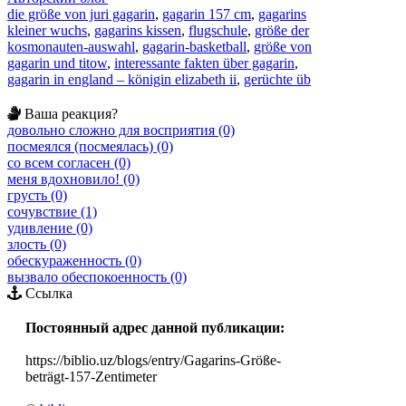
die größe von juri gagarin
,
gagarin 157 cm
,
gagarins
kleiner wuchs
,
gagarins kissen
,
flugschule
,
größe der
kosmonauten-auswahl
,
gagarin-basketball
,
größe von
gagarin und titow
,
interessante fakten über gagarin
,
gagarin in england – königin elizabeth ii
,
gerüchte üb
Ваша реакция?
довольно сложно для восприятия (0)
посмеялся (посмеялась) (0)
со всем согласен (0)
меня вдохновило! (0)
грусть (0)
сочувствие (1)
удивление (0)
злость (0)
обескураженность (0)
вызвало обеспокоенность (0)
Ссылка
Постоянный адрес данной публикации:
https://biblio.uz/blogs/entry/Gagarins-Größe-
beträgt-157-Zentimeter