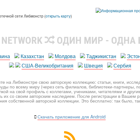
ы
отечной сети Либмонстр (
открыть карту
)
R NETWORK
ОДИН МИР - ОДНА
аина
Казахстан
Молдова
Таджикистан
Эсто
США-Великобритания
Швеция
Сербия
те на Либмонстре свою авторскую коллекцию: статьи, книги, иссл
уды по всему миру (через сеть филиалов, библиотеки-партнеры, по
лкой на свой профиль с коллегами, учениками, читателями и друг
ь их со своим авторским наследием. После регистрации в Вашем 
ия собственной авторской коллекции. Это бесплатно: так было, так 
Скачать приложение для Android