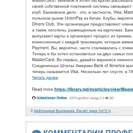
MasterCard? Вначале я хотел бы кратко рассказат
своей собственной платежной системы связывают э
клуб. Банковское дело - это, в частности, Visa, Ma
польском рынке UnionPay из Китая. Клубы, вероят
Diners Club. Эти организации предоставляют член
а также логотипы, размещенные на карточках. Бан
выпускают карты и организуют процесс их приема
комиссионные с каждой транзакции, которые взимаю
Payment. Вы, вероятно, часто сталкивались с эти
Теперь я бы хотел остановиться на двух самых по
MasterCard. Во-первых, давайте вернемся немного 
Соединенных Штатах Америки Bank of America вып
теперь называется Visa. Несколько лет спустя, в 19
Читать далее
Read more
https://library.md/m/articles/view/Ma
Uzbekistan Online
·
2310 дней(я) назад
0
321
Нейтронная Вселенная. Расчёт ядра 1m^3 Часть 10. Анализ расчёта ядерных объектов. Ред 2.