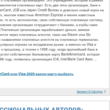
ь о платежных организациях. Это учреждения, которые в рамках
митентов платежных карт. Есть два типа организации, банк и
sterCard, JCB или Japan Credit Bureau и довольно новый игрок на
но, многим известные American Express и менее известные
ам, то есть экспонентам, свою собственную платежную систему,
ковские организации сотрудничают с банками, а клубы сами
. Платежные организации зарабатывают деньги, взимая
тся через платежных агентов, таких как Elavon или Six
ми названиями платежных агентств на платежных терминалах.
пулярных игроках на молдавском рынке, а именно на Visa и
к прошлому, а точнее к 1958 году, когда крупнейший банк в
устил собственную банковскую карту BankAmericard, которая
66 году, появилась организация ICA, InterBank Card Asso ...
sterCard-или-Visa-2020-какую-карту-выбрать
Филипп II Габсбург