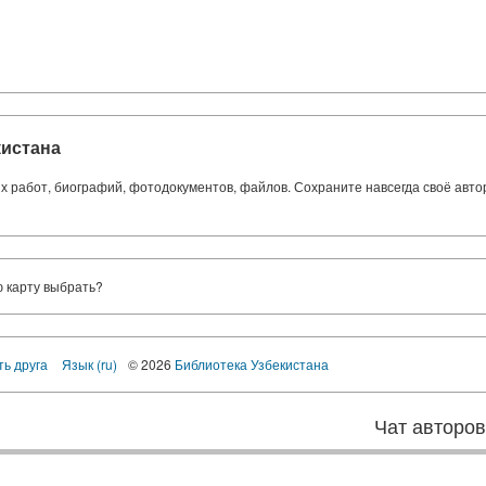
кистана
ких работ, биографий, фотодокументов, файлов. Сохраните навсегда своё авт
ю карту выбрать?
ть друга
Язык (ru)
© 2026
Библиотека Узбекистана
Чат авторо