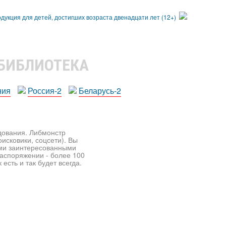
 БИБЛИОТЕКА
ния
Россия-2
Беларусь-2
едования. Либмонстр
исковики, соцсети). Вы
ими заинтересованными
распоряжении - более 100
есть и так будет всегда.