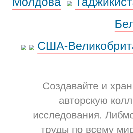
Молдова
Таджикист
Бе
США-Великобрит
Создавайте и хран
авторскую колл
исследования. Либм
труды по всему мир