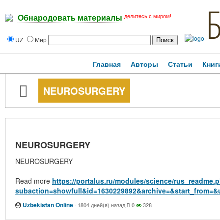
делитесь с миром!
Обнародовать материалы
UZ
Мир
Главная
Авторы
Статьи
Книг
NEUROSURGERY
NEUROSURGERY
NEUROSURGERY
Read more
https://portalus.ru/modules/science/rus_readme.
subaction=showfull&id=1630229892&archive=&start_from=&
Uzbekistan Online
·
1804 дней(я) назад
0
328