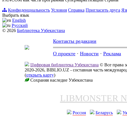
Конфиденциальность
Условия
Справка
Пригласить друга
Яз
Выбрать язык
English
Русский
© 2026
Библиотека Узбекистана
Контакты редакции
О проекте
·
Новости
·
Реклама
Цифровая библиотека Узбекистана
© Все права 
2020-2026, BIBLIO.UZ - составная часть междунар
(
открыть карту
)
Сохраняя наследие Узбекистана
LIBMONSTER 
Россия
Беларусь
У