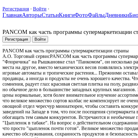
Регистрация
·
Войти
·
Главная
Авторы
Статьи
Книги
Фото
Файлы
Дневники
Би
PANCOM как часть программы супермаркетизации с
Регистрация
Войти
PANCOM как часть программы супермаркетизации страны
А.О. Торговый сервисPANCOM как часть программы супермарке
"Флоричика" на Рышкановке стал "Панкомом", он несколько ра
места на другое, вместо механических весов появлялись электр
игровые автоматы и тропические растения... Прежними остава
продавцы, а иногда и продукты не очень хорошего качества. Ч
сомнения, радует глаз: красивая светлая плитка на полу, разд
но обычное дело в большинстве западных крупных магазинов. 
цены нормальные, хотя более внимательное изучение ассортиме
что великое множество сортов колбас не компенсирует не оче
овощной отдел чересчур миниатюрен, чтобы составить конкур
заведений на Западе в том, что после посещения супермаркета 
обогащать тем самым конкурентов. Встречаются и необычные п
"Цыпленок в табаке". На вопрос о действительном содержании
что просто "цыпленок почти готов". Великое множество прода
качество обслуживания, сохранность продуктов и безопасность