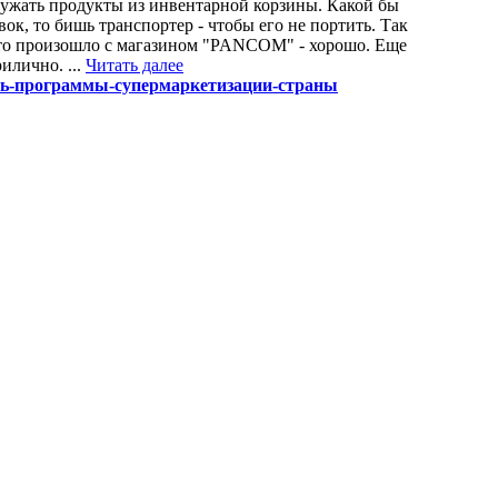
ружать продукты из инвентарной корзины. Какой бы
ок, то бишь транспортер - чтобы его не портить. Так
, что произошло с магазином "PANCOM" - хорошо. Еще
илично. ...
Читать далее
асть-программы-супермаркетизации-страны