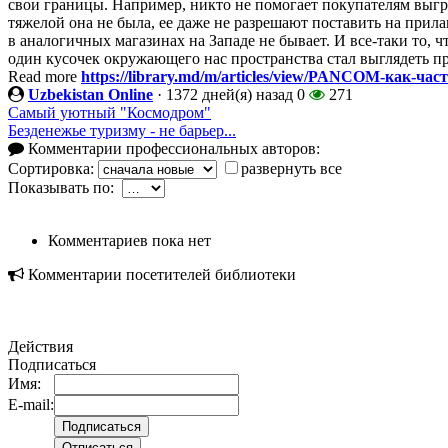
свои границы. Например, никто не помогает покупателям выг
тяжелой она не была, ее даже не разрешают поставить на прилав
в аналогичных магазинах на Западе не бывает. И все-таки то
один кусочек окружающего нас пространства стал выглядеть пр
Read more
https://library.md/m/articles/view/PANCOM-как-ч
Uzbekistan Online
·
1372 дней(я) назад
0
271
Самый уютный "Космодром"
Безденежье туризму - не барьер...
Комментарии профессиональных авторов:
Сортировка:
развернуть все
Показывать по:
Комментариев пока нет
Комментарии посетителей библиотеки
Действия
Подписаться
Имя:
E-mail: