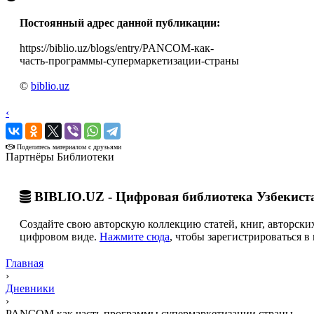
Постоянный адрес данной публикации:
https://biblio.uz/blogs/entry/PANCOM-как-
часть-программы-супермаркетизации-страны
©
biblio.uz
‹
›
Поделитесь материалом с друзьями
Партнёры Библиотеки
BIBLIO.UZ - Цифровая библиотека Узбекист
Создайте свою авторскую коллекцию статей, книг, авторских
цифровом виде.
Нажмите сюда
, чтобы зарегистрироваться в 
Главная
›
Дневники
›
PANCOM как часть программы супермаркетизации страны