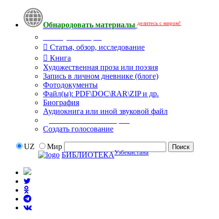
делитесь с миром!
Обнародовать материалы
Тип публикации
Статья, обзор, исследование
Книга
Художественная проза или поэзия
Запись в личном дневнике (блоге)
Фотодокументы
Файл(ы): PDF\DOC\RAR\ZIP и др.
Биография
Аудиокнига или иной звуковой файл
Дополнительные опции:
Создать голосование
UZ
Мир
Узбекистана
БИБЛИОТЕКА