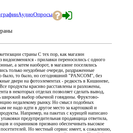
ографии
Аудио
Опросы
траны
тизации страны С тех пор, как магазин
з видоизменялся - прилавки переносились с одного
онные, а затем наоборот, в магазине поселялись
лись только неудобные очереди, раздраженные
то было, то было, но сегодняшний "PANCOM", без
вижные двери на фотоэлементах - редкость в Кишиневе,
Все продукты красиво расставлены и разложены,
нта в некоторых отделах позволяет сделать вывод,
нь широкий выбор обычной говядины. Фруктово-
енцию недалекому рынку. Но смысл подобных
вам не надо идти в другое место за картошкой и
родукты. Например, на пакетах с курицей написано
 упаковки предупредительная продавщица ответила,
вцов и охранников призвано обеспечивать высокое
 посетителей. Но местный сервис имеет, к сожалению,