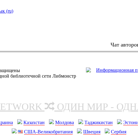
ык (ru)
Чат авторо
защищены
одной библиотечной сети Либмонстр
NETWORK
ОДИН МИР - ОД
краина
Казахстан
Молдова
Таджикистан
Эстон
США-Великобритания
Швеция
Сербия