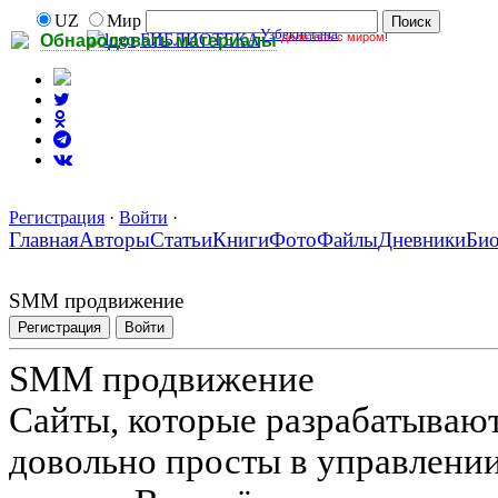
UZ
Мир
Узбекистана
делитесь с миром!
БИБЛИОТЕКА
Обнародовать материалы
Регистрация
·
Войти
·
Главная
Авторы
Статьи
Книги
Фото
Файлы
Дневники
Би
SMM продвижение
Регистрация
Войти
SMM продвижение
Сайты, которые разрабатывают
довольно просты в управлени