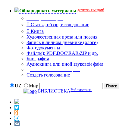
делитесь с миром!
Обнародовать материалы
Тип публикации
Статья, обзор, исследование
Книга
Художественная проза или поэзия
Запись в личном дневнике (блоге)
Фотодокументы
Файл(ы): PDF\DOC\RAR\ZIP и др.
Биография
Аудиокнига или иной звуковой файл
Дополнительные опции:
Создать голосование
UZ
Мир
Узбекистана
БИБЛИОТЕКА