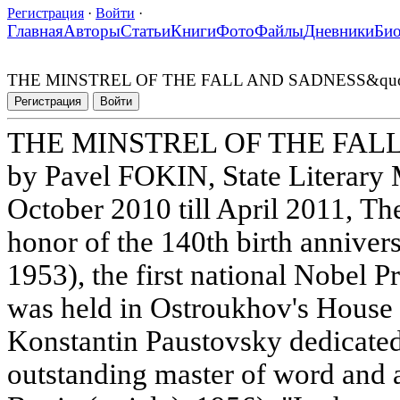
Регистрация
·
Войти
·
Главная
Авторы
Статьи
Книги
Фото
Файлы
Дневники
Би
THE MINSTREL OF THE FALL AND SADNESS&quo
Регистрация
Войти
THE MINSTREL OF THE FALL
by Pavel FOKIN, State Literar
October 2010 till April 2011, The
honor of the 140th birth anniver
1953), the first national Nobel Pri
was held in Ostroukhov's House 
Konstantin Paustovsky dedicated 
outstanding master of word and a